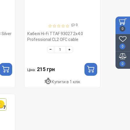
0
0
 Silver
Кабелі Hi-Fi TTAF 93027 2x4.0
Professional CL2 OFC cable
0
0
215 грн
Ціна:
Купити в 1 клік
7