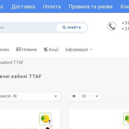
ас
Доставка
Оплата
Правила та умови
Кон
+3
знайти
+3
газин
Новини
Акції
Інформація
 кабелі TTAF
ичні кабелі TTAF
7