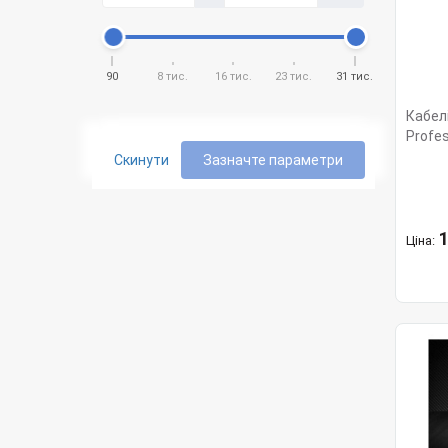
90
8 тис.
16 тис.
23 тис.
31 тис.
Кабелі
Profes
Скинути
Зазначте параметри
1
Ціна: