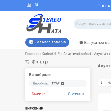
UA
RU
Про н
|
Каталог товарів
Відгуки про ма
Головна
Кабелі Hi-Fi
Акустичні кабелі
Акустичні
Фiльтр
Акуст
Ви вибрали:
Виробник:
TTAF
Скинути
Уточнити
ВИРОБНИК