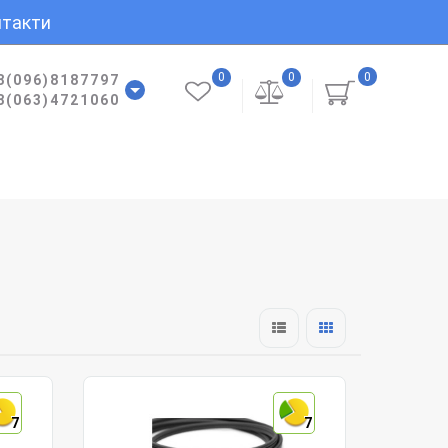
такти
0
0
0
8(096)8187797
8(063)4721060
7
7