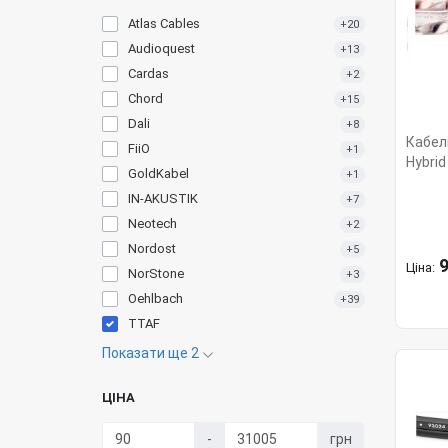
Atlas Cables
+20
Audioquest
+13
Cardas
+2
Chord
+15
Dali
+8
Кабелі
FiiO
+1
Hybrid
GoldKabel
+1
IN-AKUSTIK
+7
Neotech
+2
Nordost
+5
9
Ціна:
NorStone
+3
Oehlbach
+39
TTAF
Показати ще 2
ЦІНА
-
грн