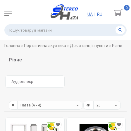
0
UA
RU
|
Головна
Портативна акустика
Док станції, пульти
Різне
Різне
Аудіоплеєр
7
7