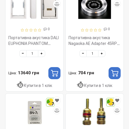
0
0
Портативна акустика DALI
Портативна акустика
EUPHONIA PHANTOM
Nagaoka AE Adapter 45RPM
PHRAME
Alluminium art 3031
13640 грн
704 грн
Ціна:
Ціна:
Купити в 1 клік
Купити в 1 клік
7
7