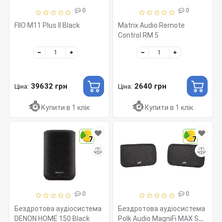
0
0
FIIO M11 Plus II Black
Matrix Audio Remote
Control RM 5
39632 грн
2640 грн
Ціна:
Ціна:
Купити в 1 клік
Купити в 1 клік
7
7
0
0
Бездротова аудіосистема
Бездротова аудіосистема
DENON HOME 150 Black
Polk Audio MagniFi MAX SR