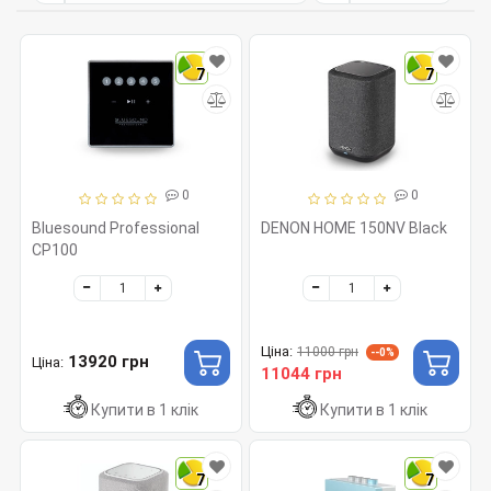
7
7
0
0
Bluesound Professional
DENON HOME 150NV Black
CP100
Ціна:
11000 грн
--0%
13920 грн
Ціна:
11044 грн
Купити в 1 клік
Купити в 1 клік
7
7