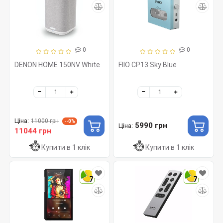
0
0
DENON HOME 150NV White
FIIO CP13 Sky Blue
Ціна:
11000 грн
--0%
5990 грн
Ціна:
11044 грн
Купити в 1 клік
Купити в 1 клік
7
7