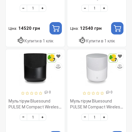
2 Surrounds
14520 грн
12540 грн
Ціна:
Ціна:
Купити в 1 клік
Купити в 1 клік
7
7
0
0
Мультірум Bluesound
Мультірум Bluesound
PULSE M Compact Wireless
PULSE M Compact Wireless
Streaming Speaker Black
Streaming Speaker White