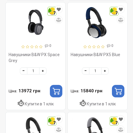
7
7
0
0
Навушники B&W PX Space
Навушники B&W PX5 Blue
Grey
13972 грн
15840 грн
Ціна:
Ціна:
Купити в 1 клік
Купити в 1 клік
7
7