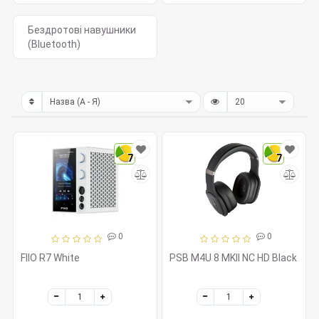
Бездротові навушники
(Bluetooth)
7
7
0
0
FIIO R7 White
PSB M4U 8 MKII NC HD Black