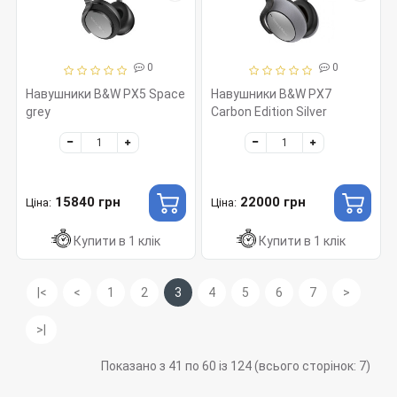
0
0
Навушники B&W PX5 Space
Навушники B&W PX7
grey
Carbon Edition Silver
15840 грн
22000 грн
Ціна:
Ціна:
Купити в 1 клік
Купити в 1 клік
|<
<
1
2
3
4
5
6
7
>
>|
Показано з 41 по 60 із 124 (всього сторінок: 7)