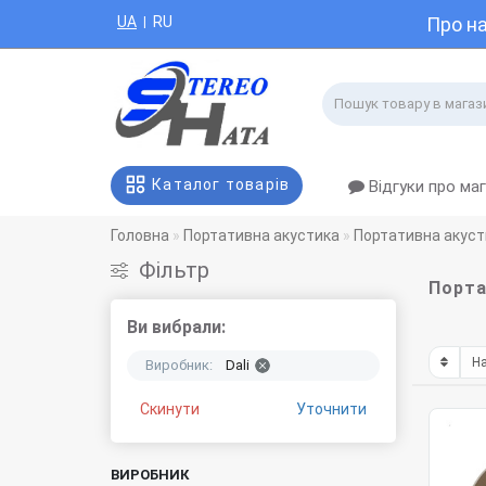
UA
RU
Про н
|
Каталог товарів
Відгуки про ма
Головна
Портативна акустика
Портативна акуст
Фiльтр
Порта
Ви вибрали:
Виробник:
Dali
Скинути
Уточнити
ВИРОБНИК