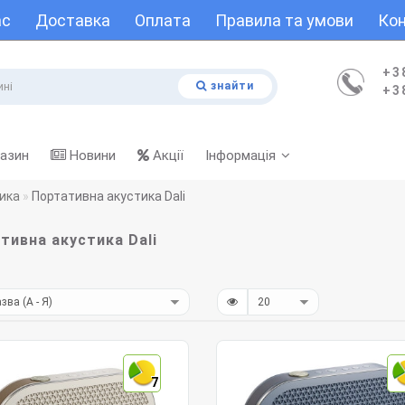
ас
Доставка
Оплата
Правила та умови
Кон
+3
знайти
+3
газин
Новини
Акції
Інформація
ика
Портативна акустика Dali
тивна акустика Dali
7