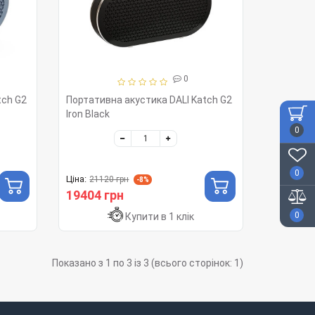
0
tch G2
Портативна акустика DALI Katch G2
Iron Black
0
0
Ціна:
21120 грн
-8%
19404 грн
0
Купити в 1 клік
Показано з 1 по 3 із 3 (всього сторінок: 1)