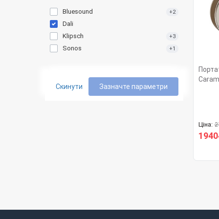
Bluesound
+2
Dali
Klipsch
+3
Sonos
+1
Порта
Caram
Скинути
Зазначте параметри
Ціна:
2
1940