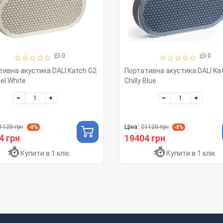
0
0
тивна акустика DALI Katch G2
Портативна акустика DALI Ka
el White
Chilly Blue
Ціна:
1120 грн
21120 грн
-8%
-8%
4 грн
19404 грн
Купити в 1 клік
Купити в 1 клік