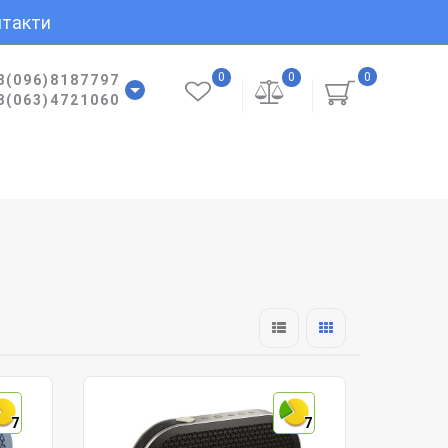
такти
0
0
0
8(096)8187797
8(063)4721060
7
7