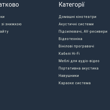
атково
Категорії
дки
Домашні кінотеатри
 зі знижкою
Акустичні системи
айту
Підсилювачі, AV-ресивери
Відеотехніка
Вінілові програвачі
Кабелі Hi-Fi
Меблі для аудіо-відео
Портативна акустика
Навушники
Караоке система