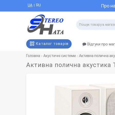
UA
RU
Про н
|
Каталог товарів
Відгуки про ма
Головна
Акустичні системи
Активна полична ак
Активна полична акустика T