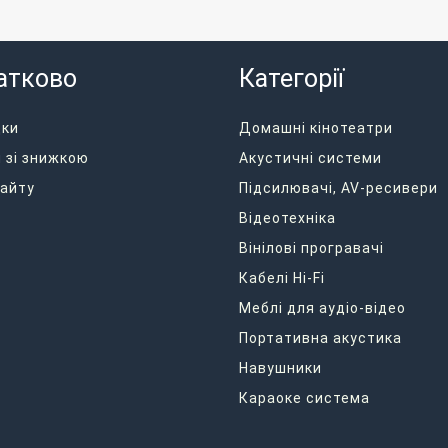
атково
Категорії
дки
Домашні кінотеатри
 зі знижкою
Акустичні системи
айту
Підсилювачі, AV-ресивери
Відеотехніка
Вінілові програвачі
Кабелі Hi-Fi
Меблі для аудіо-відео
Портативна акустика
Навушники
Караоке система