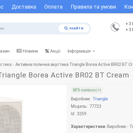
ас
Доставка
Оплата
Правила та умови
Кон
+3
знайти
+3
газин
Новини
Акції
Інформація
устика
Активна полична акустика Triangle Borea Active BR02 BT C
riangle Borea Active BR02 BT Cream
В наявності
Виробник:
Triangle
Модель:
77723
Id:
3259
Характеристики:
Виробник -
Tr