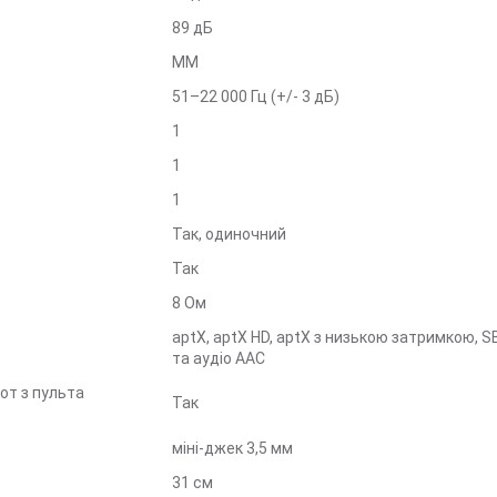
89 дБ
ММ
51–22 000 Гц (+/- 3 дБ)
1
1
1
Так, одиночний
Так
8 Ом
aptX, aptX HD, aptX з низькою затримкою, S
та аудіо AAC
от з пульта
Так
міні-джек 3,5 мм
31 см