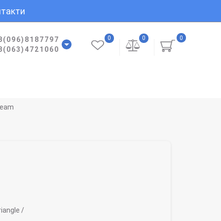
такти
0
0
0
8(096)8187797
8(063)4721060
ream
iangle /