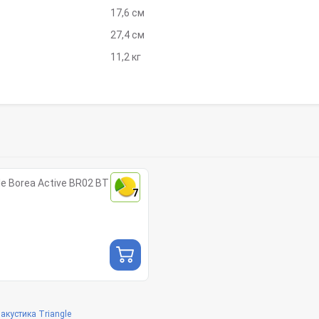
17,6 см
27,4 см
11,2 кг
e Borea Active BR02 BT
7
акустика Triangle