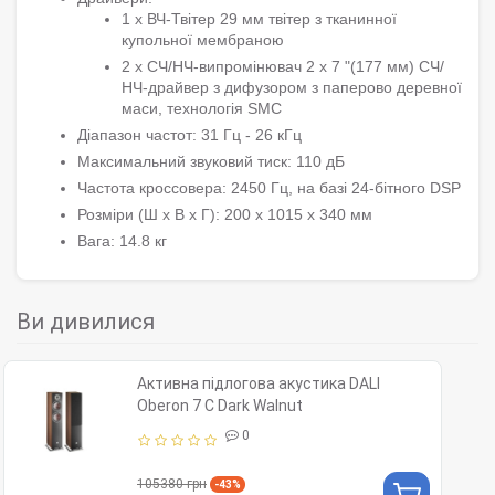
1 x ВЧ-Твітер 29 мм твітер з тканинної
купольної мембраною
2 x СЧ/НЧ-випромінювач 2 х 7 "(177 мм) СЧ/
НЧ-драйвер з дифузором з паперово деревної
маси, технологія SMC
Діапазон частот: 31 Гц - 26 кГц
Максимальний звуковий тиск: 110 дБ
Частота кроссовера: 2450 Гц, на базі 24-бітного DSP
Розміри (Ш х В х Г): 200 x 1015 x 340 мм
Вага: 14.8 кг
Ви дивилися
Активна підлогова акустика DALI
Oberon 7 С Dark Walnut
0
105380 грн
-43%