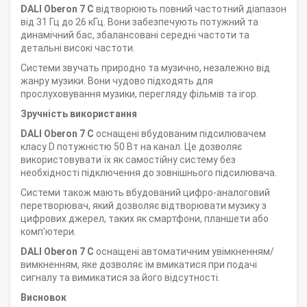
DALI Oberon 7 C
відтворюють повний частотний діапазон
від 31 Гц до 26 кГц. Вони забезпечують потужний та
динамічний бас, збалансовані середні частоти та
детальні високі частоти.
Системи звучать природно та музично, незалежно від
жанру музики. Вони чудово підходять для
прослуховування музики, перегляду фільмів та ігор.
Зручність використання
DALI Oberon 7 C
оснащені вбудованим підсилювачем
класу D потужністю 50 Вт на канал. Це дозволяє
використовувати їх як самостійну систему без
необхідності підключення до зовнішнього підсилювача.
Системи також мають вбудований цифро
-
аналоговий
перетворювач, який дозволяє відтворювати музику з
цифрових джерел, таких як смартфони, планшети або
комп'ютери.
DALI Oberon 7 C
оснащені автоматичним увімкненням/
вимкненням, яке дозволяє їм вмикатися при подачі
сигналу та вимикатися за його відсутності.
Висновок