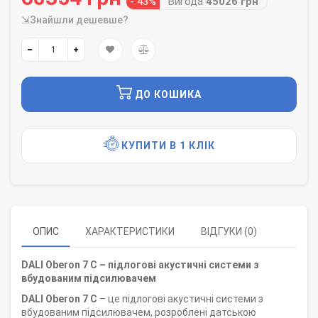
- 43%
Вигода
45026 грн
⇲Знайшли дешевше?
ДО КОШИКА
КУПИТИ В 1 КЛІК
ОПИС
ХАРАКТЕРИСТИКИ
ВІДГУКИ (0)
DALI Oberon 7 C –
підлогові
акустичні системи
з
вбудованим підсилювачем
DALI Oberon 7 C
– це
підлогові
акустичні системи з
вбудованим підсилювачем, розроблені датською