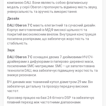
компанією DALI. Вони являють собою флагманську
модель у серії Oberon і пропонують відмінну якість звуку,
універсальність та зручність використання.
Дизайн
DALI Oberon 7
C
мають елегантний та сучасний дизайн.
Корпус виготовлений із МДФ високої щільності та
покритий високоякісним вінілом. Внутрішня конструкція
посилена розпірками, що забезпечує жорсткість та
стабільність.
Звук
DALI Oberon 7 C
оснащені двома 7-дюймовими НЧ/СЧ-
драйверами з дифузорами із паперово-деревної маси,
посиленими SMC-матрицями. SMC – це запатентована
технологія DALI, яка забезпечує підвищену жорсткість та
знижує резонанси.
ВЧ-динамік має тканинний купол діаметром 29 мм. Він
забезпечує детальну та прозору передачу високих
частот.
Кросовер працює на базі 24-бітного DSP та забезпечує
плавний перехід між частотними діапазонами.