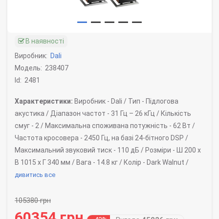
В наявності
Виробник:
Dali
Модель:
238407
Id:
2481
Характеристики:
Виробник -
Dali /
Тип -
Підлогова
акустика /
Діапазон частот -
31 Гц – 26 кГц /
Кількість
смуг -
2 /
Максимальна споживана потужність -
62 Вт /
Частота кросовера -
2450 Гц, на базі 24-бітного DSP /
Максимальний звуковий тиск -
110 дБ /
Розміри -
Ш 200 x
В 1015 x Г 340 мм /
Вага -
14.8 кг /
Колір -
Dark Walnut /
дивитись все
105380 грн
60354 грн