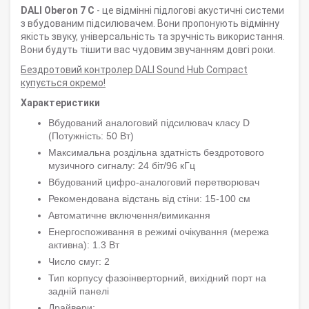
DALI Oberon 7 C
- це відмінні
підлогові
акустичні системи
з вбудованим підсилювачем. Вони пропонують відмінну
якість звуку, універсальність та зручність використання.
Вони будуть тішити вас чудовим звучанням довгі роки.
Бездротовий контролер DALI Sound Hub Compact
купується окремо!
Характеристики
Вбудований аналоговий підсилювач класу D
(Потужність: 50 Вт)
Максимальна роздільна здатність бездротового
музичного сигналу: 24 біт/96 кГц
Вбудований цифро-аналоговий перетворювач
Рекомендована відстань від стіни: 15-100 см
Автоматичне включення/вимикання
Енергоспоживання в режимі очікування (мережа
активна): 1.3 Вт
Число смуг: 2
Тип корпусу фазоінверторний, вихідний порт на
задній панелі
Драйвери: