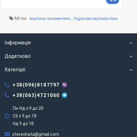
Мітки:
,
Акустичні системи Heco
Підлогова Акустика Heco
Інформація
Додатково
Категорії
+38(096)8187797
+38(063)4721060
Пн-Нд з 9 до 20
Сб з 9 до 18
Нд 9 до 18
stereohata@gmail.com