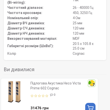
Так
(Bi-wiring):
Частотний діапазон:
26 - 40000 Гц
Частота кросовера:
450, 3250 Гц
Номінальний опір:
4 Ом
Діаметр ВЧ динаміка:
25 мм
Діаметр СЧ динаміка:
120 мм
Діаметр НЧ динаміка:
120 мм
Використовуваний матеріал:
MDF
20.5 x 105.8 x
Габаритні розміри (ШхВхГ):
25.0 см
Колір
Сognac
Ви дивилися
Підлогова Акустика Heco Victa
7
Prime 602 Cognac
0
31476 грн