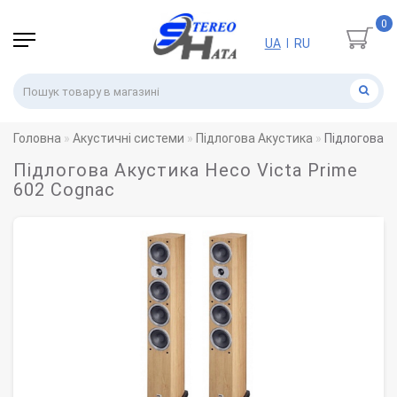
0
UA
RU
|
Головна
Акустичні системи
Підлогова Акустика
Підлогова А
Підлогова Акустика Heco Victa Prime
602 Cognac