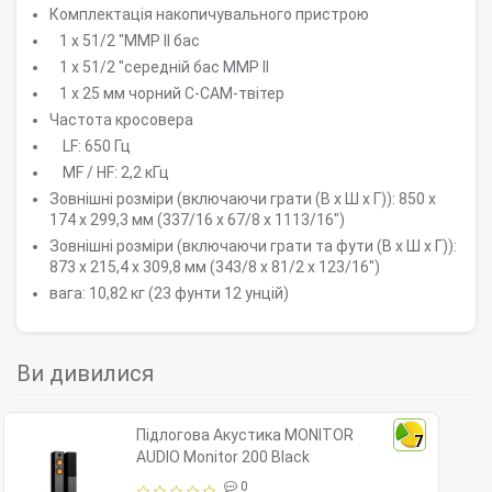
Комплектація накопичувального пристрою
1 x 51/2 "MMP II бас
1 x 51/2 "середній бас MMP II
1 x 25 мм чорний C-CAM-твітер
Частота кросовера
LF: 650 Гц
MF / HF: 2,2 кГц
Зовнішні розміри (включаючи грати (В x Ш x Г)): 850 x
174 x 299,3 мм (337/16 x 67/8 x 1113/16")
Зовнішні розміри (включаючи грати та фути (В x Ш x Г)):
873 x 215,4 x 309,8 мм (343/8 x 81/2 x 123/16")
вага: 10,82 кг (23 фунти 12 унцій)
Ви дивилися
Підлогова Акустика MONITOR
7
AUDIO Monitor 200 Black
0