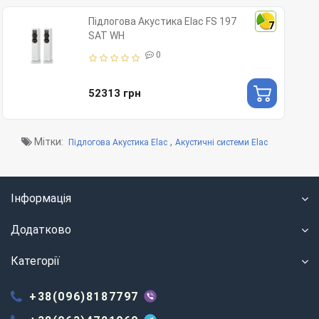
Підлогова Акустика Elac FS 197
7
SAT WH
0
52313 грн
Мітки:
,
Підлогова Акустика Elac
Акустичні системи Elac
Інформація
Додатково
Категорії
+38(096)8187797