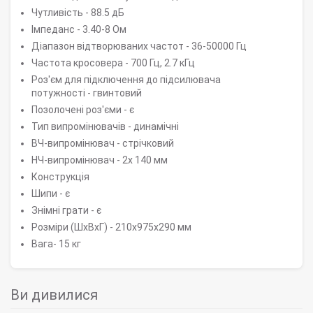
Чутливість - 88.5 дБ
Імпеданс - 3.40-8 Ом
Діапазон відтворюваних частот - 36-50000 Гц
Частота кросовера - 700 Гц, 2.7 кГц
Роз'єм для підключення до підсилювача
потужності - гвинтовий
Позолочені роз'єми - є
Тип випромінювачів - динамічні
ВЧ-випромінювач - стрічковий
НЧ-випромінювач - 2x 140 мм
Конструкція
Шипи - є
Знімні грати - є
Розміри (ШхВхГ) - 210x975x290 мм
Вага- 15 кг
Ви дивилися