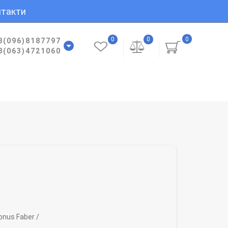
такти
0
0
0
8(096)8187797
8(063)4721060
nus Faber /