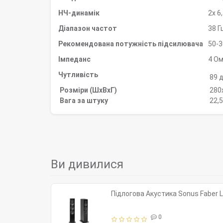
НЧ-динамік
2x 6
Діапазон частот
38 Г
Рекомендована потужність підсилювача
50-3
Імпеданс
4 О
Чутливість
89 
Розміри (ШхВхГ)
280
Вага за штуку
22,5
Ви дивилися
Підлогова Акустика Sonus Faber L
0