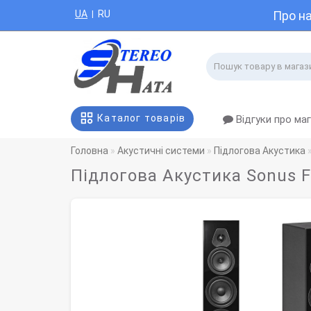
UA
RU
Про н
|
Каталог товарів
Відгуки про ма
Головна
Акустичні системи
Підлогова Акустика
Підлогова Акустика Sonus F