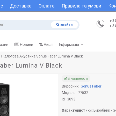
ас
Доставка
Оплата
Правила та умови
Кон
+3
знайти
+3
газин
Новини
Акції
Інформація
Підлогова Акустика Sonus Faber Lumina V Black
aber Lumina V Black
В наявності
Виробник:
Sonus Faber
Модель:
77532
Id:
3093
Характеристики:
Виробник -
So