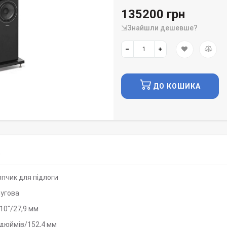
135200 грн
⇲Знайшли дешевше?
ДО КОШИКА
)
пчик для підлоги
мугова
,10"/27,9 мм
 дюймів/152,4 мм