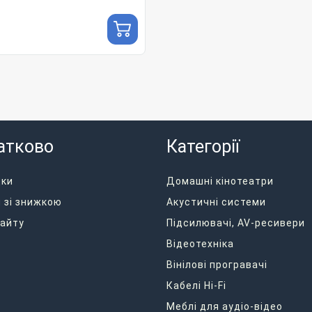
атково
Категорії
дки
Домашні кінотеатри
 зі знижкою
Акустичні системи
айту
Підсилювачі, AV-ресивери
Відеотехніка
Вінілові програвачі
Кабелі Hi-Fi
Меблі для аудіо-відео