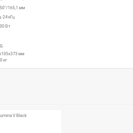
,50"/165,1 мм
ц-24 кГц
00 Вт
м
дБ
x105x373 мм
0 кг
umina V Black