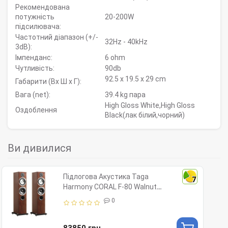
Рекомендована
потужність
20-200W
підсилювача:
Частотний діапазон (+/-
32Hz - 40kHz
3dB):
Імпенданс:
6 ohm
Чутливість:
90db
92.5 x 19.5 x 29 cm
Габарити (Вx Ш x Г):
Вага (net):
39.4 kg пара
High Gloss White,High Gloss
Оздоблення
Black(лак білий,чорний)
Ви дивилися
Підлогова Акустика Taga
7
Harmony CORAL F-80 Walnut
Wood Veneer with Clear Matt
0
Lacquer
83850 грн