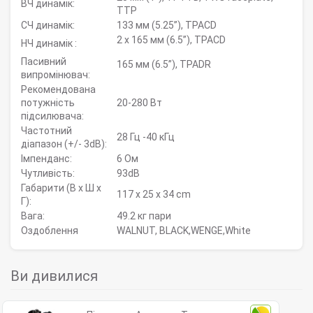
ВЧ динамік:
TTP
СЧ динамік:
133 мм (5.25”), TPACD
2 x 165 мм (6.5”), TPACD
НЧ динамік :
Пасивний
165 мм (6.5”), TPADR
випромінювач:
Рекомендована
потужність
20-280 Вт
підсилювача:
Частотний
28 Гц -40 кГц
діапазон (+/- 3dB):
Імпенданс:
6 Ом
Чутливість:
93dB
Габарити (В x Ш x
117 x 25 x 34 cm
Г):
Вага:
49.2 кг пари
Оздоблення
WALNUT, BLACK,WENGE,White
Ви дивилися