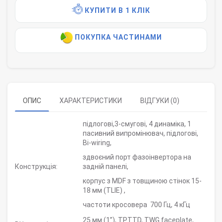
КУПИТИ В 1 КЛІК
ПОКУПКА ЧАСТИНАМИ
ОПИС
ХАРАКТЕРИСТИКИ
ВІДГУКИ (0)
підлогові,3-смугові, 4 динаміка, 1
пасивний випромінювач, підлогові,
Bi-wiring,
здвоєний порт фазоінвертора на
Конструкція:
задній панелі,
корпус з MDF з товщиною стінок 15-
18 мм (TLIE) ,
частоти кросовера 700 Гц, 4 кГц
25 мм (1”), TPTTD, TWG faceplate,