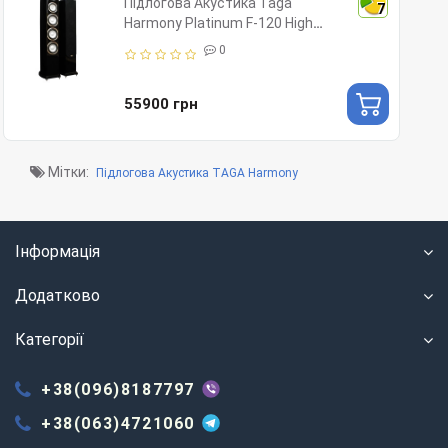
Підлогова Акустика Taga
7
Harmony Platinum F-120 High
Gloss Black
0
55900 грн
Мітки:
Підлогова Акустика TAGA Harmony
Інформація
Додатково
Категорії
+38(096)8187797
+38(063)4721060