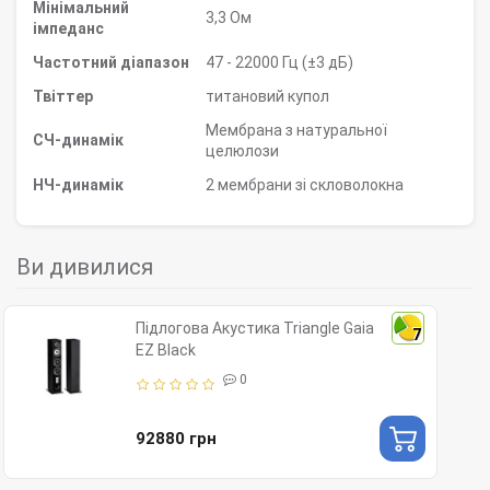
Мінімальний
3,3 Ом
імпеданс
Частотний діапазон
47 - 22000 Гц (±3 дБ)
Твіттер
титановий купол
Мембрана з натуральної
СЧ-динамік
целюлози
НЧ-динамік
2 мембрани зі скловолокна
Ви дивилися
Підлогова Акустика Triangle Gaia
7
EZ Black
0
92880 грн