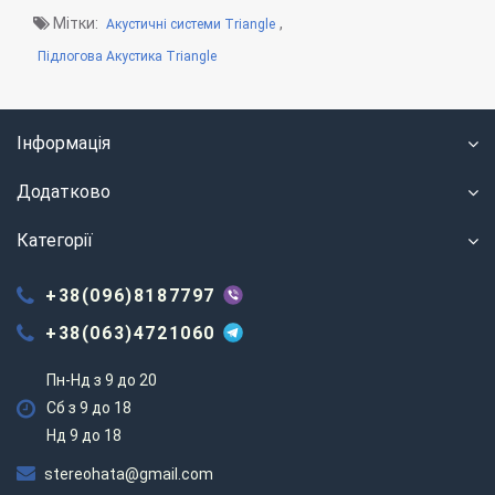
Мітки:
,
Акустичні системи Triangle
Підлогова Акустика Triangle
Інформація
Додатково
Категорії
+38(096)8187797
+38(063)4721060
Пн-Нд з 9 до 20
Сб з 9 до 18
Нд 9 до 18
stereohata@gmail.com