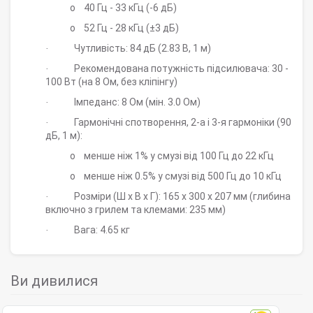
o
40 Гц - 33 кГц (-6 дБ)
o
52 Гц - 28 кГц (
±
3 дБ)
Чутливість: 84 дБ (2.83 В, 1 м)
·
Рекомендована потужність підсилювача: 30 -
·
100 Вт (на 8 Ом, без кліпінгу)
Імпеданс: 8 Ом (мін. 3.0 Ом)
·
Гармонічні спотворення, 2-а і 3-я гармоніки (90
·
дБ, 1 м):
o
менше ніж 1% у смузі від 100 Гц до 22 кГц
o
менше ніж 0.5% у смузі від 500 Гц до 10 кГц
Розміри (Ш
x
В
x
Г): 165
x
300
x
207 мм (глибина
·
включно з грилем та клемами: 235 мм)
Вага: 4.65 кг
·
Ви дивилися