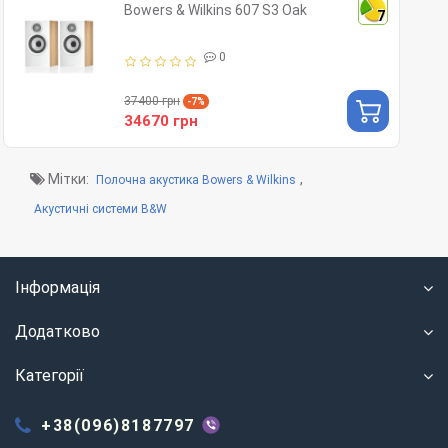
Bowers & Wilkins 607 S3 Oak
7
0
37400 грн
-7%
34670 грн
Мітки:
,
Полочна акустика Bowers & Wilkins
Акустичні системи B&W
Інформація
Додатково
Категорії
+38(096)8187797