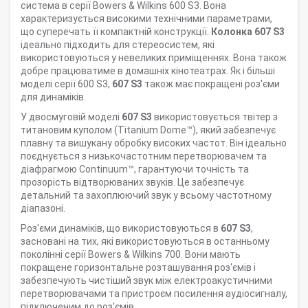
система в серії Bowers & Wilkins 600 S3. Вона
характеризується високими технічними параметрами,
що суперечать її компактній конструкції.
Колонка 607 S3
ідеально підходить для стереосистем, які
використовуються у невеликих приміщеннях. Вона також
добре працюватиме в домашніх кінотеатрах. Як і більші
моделі серії 600 S3,
607 S3
також має покращені роз'єми
для динаміків.
У двосмуговій моделі
607 S3
використовується твітер з
титановим куполом (Titanium Dome™), який забезпечує
плавну та вишукану обробку високих частот. Він ідеально
поєднується з низькочастотним перетворювачем та
діафрагмою Continuum™, гарантуючи точність та
прозорість відтворюваних звуків. Це забезпечує
детальний та захоплюючий звук у всьому частотному
діапазоні.
Роз'єми динаміків, що використовуються в
607 S3
,
засновані на тих, які використовуються в останньому
поколінні серії Bowers & Wilkins 700. Вони мають
покращене горизонтальне розташування роз'ємів і
забезпечують чистіший звук між електроакустичними
перетворювачами та пристроєм посилення аудіосигналу,
підключеним до роз'ємів.