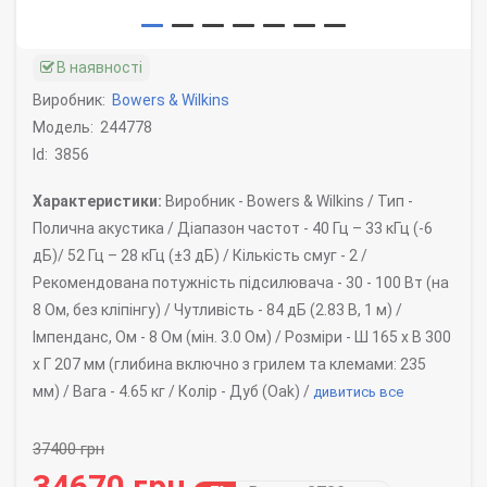
В наявності
Виробник:
Bowers & Wilkins
Модель:
244778
Id:
3856
Характеристики:
Виробник -
Bowers & Wilkins /
Тип -
Полична акустика /
Діапазон частот -
40 Гц – 33 кГц (-6
дБ)/ 52 Гц – 28 кГц (±3 дБ) /
Кількість смуг -
2 /
Рекомендована потужність підсилювача -
30 - 100 Вт (на
8 Ом, без кліпінгу) /
Чутливість -
84 дБ (2.83 В, 1 м) /
Імпенданс, Ом -
8 Ом (мін. 3.0 Ом) /
Розміри -
Ш 165 x В 300
x Г 207 мм (глибина включно з грилем та клемами: 235
мм) /
Вага -
4.65 кг /
Колір -
Дуб (Oak) /
дивитись все
37400 грн
34670 грн