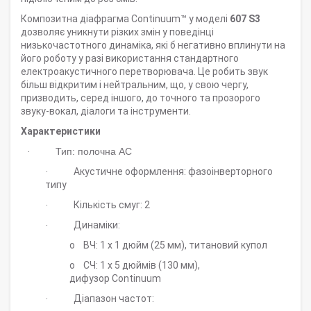
Композитна діафрагма Continuum™ у моделі
607 S3
дозволяє уникнути різких змін у поведінці
низькочастотного динаміка, які б негативно вплинути на
його роботу у разі використання стандартного
електроакустичного перетворювача. Це робить звук
більш відкритим і нейтральним, що, у свою чергу,
призводить, серед іншого, до точного та прозорого
звуку-вокал, діалоги та інструменти.
Характеристики
Тип: полочна АС
·
Акустичне оформлення: фазоінверторного
·
типу
Кількість смуг: 2
·
Динаміки:
·
o
ВЧ: 1 х 1 дюйм (25 мм), титановий купол
o
СЧ: 1
x
5 дюйм
ів
(130 мм),
дифузор
Continuum
Діапазон частот:
·