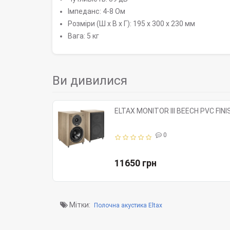
Імпеданс: 4-8 Ом
Розміри (Ш x В x Г): 195 x 300 x 230 мм
Вага: 5 кг
Ви дивилися
ELTAX MONITOR III BEECH PVC FINI
0
11650 грн
Мітки:
Полочна акустика Eltax