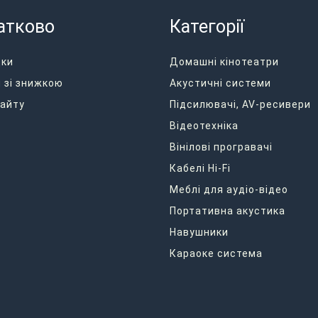
атково
Категорії
дки
Домашні кінотеатри
 зі знижкою
Акустичні системи
айту
Підсилювачі, AV-ресивери
Відеотехніка
Вінілові програвачі
Кабелі Hi-Fi
Меблі для аудіо-відео
Портативна акустика
Навушники
Караоке система