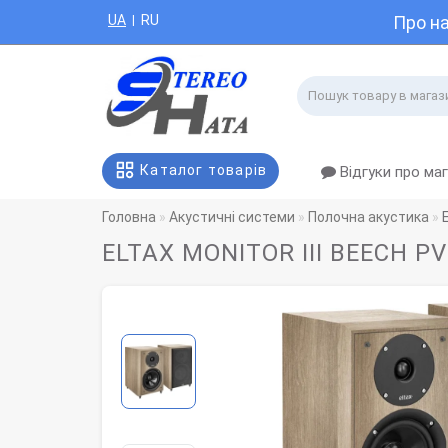
UA
RU
Про н
|
Каталог товарів
Відгуки про ма
Головна
Акустичні системи
Полочна акустика
ELTAX MONITOR III BEECH PV