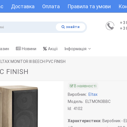
ас
Доставка
Оплата
Правила та умови
Кон
+3
знайти
+3
газин
Новини
Акції
Інформація
ELTAX MONITOR III BEECH PVC FINISH
C FINISH
В наявності
Виробник:
Eltax
Модель:
ELTMON3BBC
Id:
4102
Характеристики:
Виробник -
E