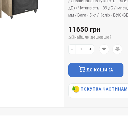
/
Споживана потужність -
90 В
дБ) /
Чутливість -
89 дБ /
Імпен
мм /
Вага -
5 кг /
Колір -
БУК /BE
11650 грн
⇲Знайшли дешевше?
ДО КОШИКА
ПОКУПКА ЧАСТИНАМ
)