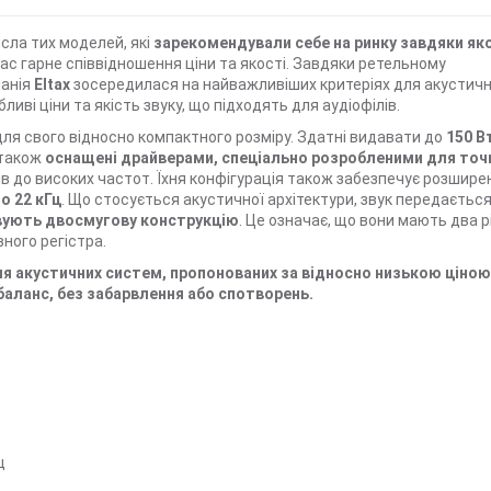
сла тих моделей, які
зарекомендували себе на ринку завдяки як
час гарне співвідношення ціни та якості. Завдяки ретельному
панія
Eltax
зосередилася на найважливіших критеріях для акустичн
ві ціни та якість звуку, що підходять для аудіофілів.
ля свого відносно компактного розміру. Здатні видавати до
150 Вт
 також
оснащені драйверами, спеціально розробленими для точ
сів до високих частот. Їхня конфігурація також забезпечує розшире
до 22 кГц
. Що стосується акустичної архітектури, звук передаєтьс
ують двосмугову конструкцію
. Це означає, що вони мають два рі
вного регістра.
для акустичних систем, пропонованих за відносно низькою ціною
баланс, без забарвлення або спотворень.
ц