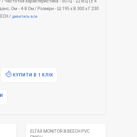
т /
Частотна характеристика -
50 Гц - 22 кГц (± 4
данс, Ом -
4-8 Ом /
Розміри -
Ш 195 x В 300 x Г 230
ECH /
дивитись все
КУПИТИ В 1 КЛІК
И
ELTAX MONITOR III BEECH PVC