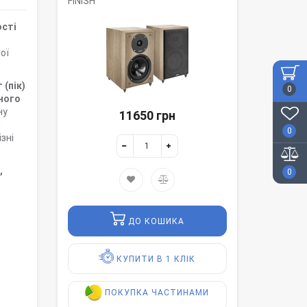
FINISH
ості
ої
 (пік)
0
ного
ну
11650 грн
я
0
зні
,
0
ДО КОШИКА
КУПИТИ В 1 КЛІК
ПОКУПКА ЧАСТИНАМИ