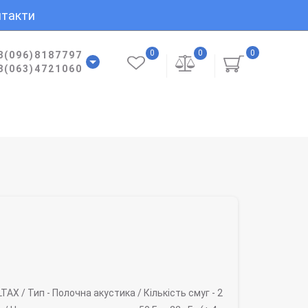
такти
0
0
0
8(096)8187797
8(063)4721060
LTAX /
Тип -
Полочна акустика /
Кількість смуг -
2