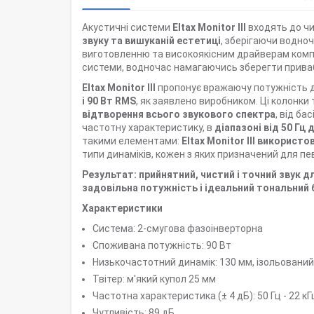
Акустичні системи
Eltax Monitor III
входять до чи
звуку та вишуканій естетиці
, зберігаючи водно
виготовленню та високоякісним драйверам ком
системи, водночас намагаючись зберегти привабли
Eltax Monitor III
пропонує вражаючу потужність д
і 90 Вт RMS
, як заявлено виробником. Ці колонки
відтворення всього звукового спектра
, від ба
частотну характеристику, в
діапазоні від
50 Гц 
такими елементами:
Eltax Monitor III
використов
типи динаміків, кожен з яких призначений для пе
Результат: прийнятний, чистий і точний звук 
задовільна потужність і ідеальний тональний 
Характеристики
Система: 2-смугова фазоінверторна
Споживана потужність: 90 Вт
Низькочастотний динамік: 130 мм, ізольований
Твітер: м'який купол 25 мм
Частотна характеристика (± 4 дБ): 50 Гц - 22 кГ
Чутливість: 89 дБ