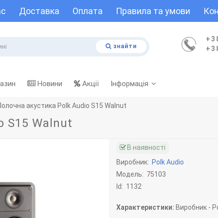
ас
Доставка
Оплата
Правила та умови
Кон
+3
знайти
+3
газин
Новини
Акції
Інформація
Полочна акустика Polk Audio S15 Walnut
o S15 Walnut
В наявності
Виробник:
Polk Audio
Модель:
75103
Id:
1132
Характеристики:
Виробник -
Po