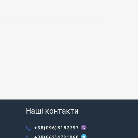
Наші контакти
+38(096)8187797
+38(063)4721060