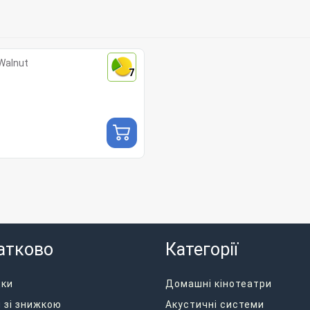
Walnut
7
атково
Категорії
дки
Домашні кінотеатри
 зі знижкою
Акустичні системи