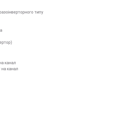
фазоінверторного типу
ка
ертор)
на канал
 на канал