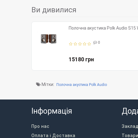
Ви дивилися
Полочна акустика Polk Audio S15 
0
15180 грн
Мітки:
Полочна акустика Polk Audio
Інформація
Дод
Про нас
Закла
Оплата і Доставка
Товари