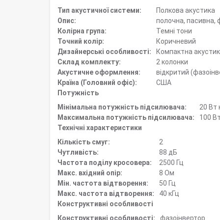
Тип акустичної системи:
Полкова акустика
Опис:
полочна, пасивна, 
Колірна група:
Темні тони
Точний колір:
Коричневий
Дизайнерські особливості:
Компактна акусти
Склад комплекту:
2 колонки
Акустичне оформлення:
відкритий (фазоінв
Країна (Головний офіс):
США
Потужність
Мінімальна потужність підсилювача:
20 Вт 
Максимальна потужність підсилювача:
100 Вт
Технічні характеристики
Кількість смуг:
2
Чутливість:
88 дБ
Частота поділу кросовера:
2500 Гц
Макс. вхідний опір:
8 Ом
Мін. частота відтворення:
50 Гц
Макс. частота відтворення:
40 кГц
Конструктивні особливості
Конструктивні особливості:
фазоінвертор