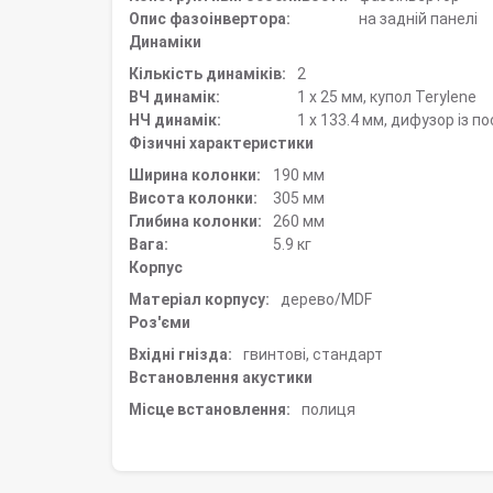
Опис фазоінвертора:
на задній панелі
Динаміки
Кількість динаміків:
2
ВЧ динамік:
1 х 25 мм, купол Terylene
НЧ динамік:
1 х 133.4 мм, дифузор із 
Фізичні характеристики
Ширина колонки:
190 мм
Висота колонки:
305 мм
Глибина колонки:
260 мм
Вага:
5.9 кг
Корпус
Матеріал корпусу:
дерево/MDF
Роз'єми
Вхідні гнізда:
гвинтові, стандарт
Встановлення акустики
Місце встановлення:
полиця