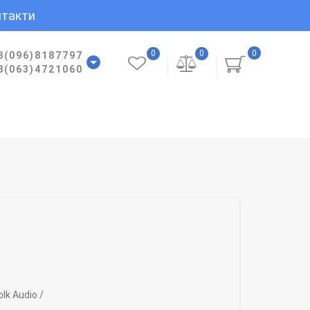
такти
0
0
0
8(096)8187797
8(063)4721060
lk Audio /