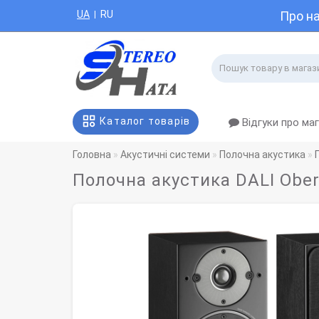
UA
RU
Про н
|
Каталог товарів
Відгуки про ма
Головна
Акустичні системи
Полочна акустика
Полочна акустика DALI Ober