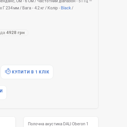
пенданс, Ом -
6 Ом /
Частотний діапазон -
51 Гц —
x Г 234 мм /
Вага -
4.2 кг /
Колір -
Black
/
ода
4928 грн
КУПИТИ В 1 КЛІК
И
Полочна акустика DALI Oberon 1