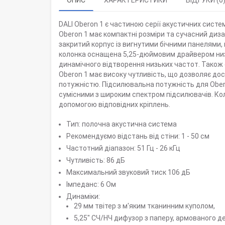
ОПИС
ХАРАКТЕРИСТИКИ
ВІДГУКИ (0
DALI Oberon 1 є частиною серії акустичних систе
Oberon 1 має компактні розміри та сучасний дизай
закритий корпус із вигнутими бічними панелями,
колонка оснащена 5,25-дюймовим драйвером низ
динамічного відтворення низьких частот. Також 
Oberon 1 має високу чутливість, що дозволяє до
потужністю. Підсилювальна потужність для Obero
сумісними з широким спектром підсилювачів. Коло
допомогою відповідних кріплень.
Тип: полочна акустична система
Рекомендуємо відстань від стіни: 1 - 50 см
Частотний діапазон: 51 Гц - 26 кГц
Чутливість: 86 дБ
Максимальний звуковий тиск 106 дБ
Імпеданс: 6 Ом
Динаміки:
29 мм твітер з м'яким тканинним куполом,
5,25" СЧ/НЧ дифузор з паперу, армованого 