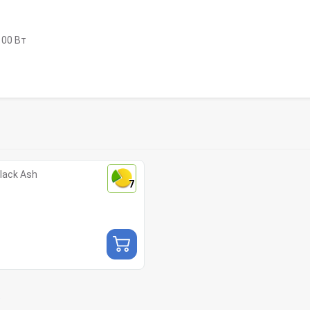
100 Вт
lack Ash
7
i