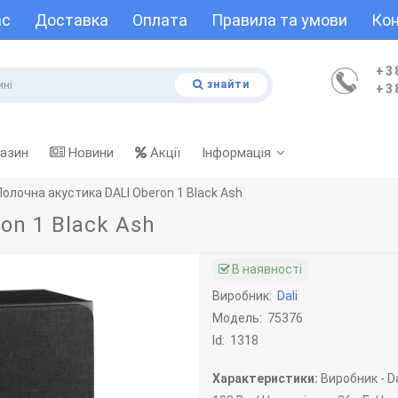
ас
Доставка
Оплата
Правила та умови
Кон
+3
знайти
+3
газин
Новини
Акції
Інформація
Полочна акустика DALI Oberon 1 Black Ash
on 1 Black Ash
В наявності
Виробник:
Dali
Модель:
75376
Id:
1318
Характеристики:
Виробник -
Da