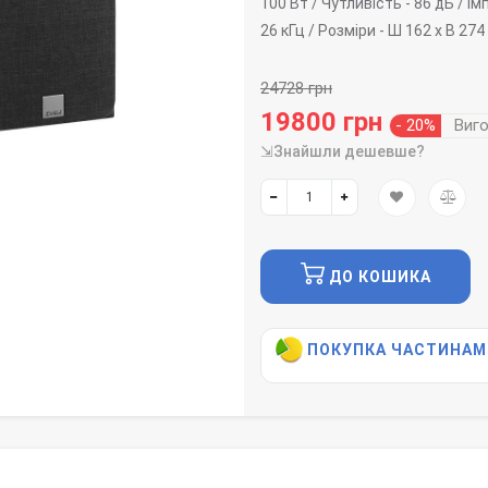
100 Вт /
Чутливість -
86 дБ /
Ім
26 кГц /
Розміри -
Ш 162 x В 274 
24728 грн
19800 грн
- 20%
Виг
⇲Знайшли дешевше?
ДО КОШИКА
ПОКУПКА ЧАСТИНАМ