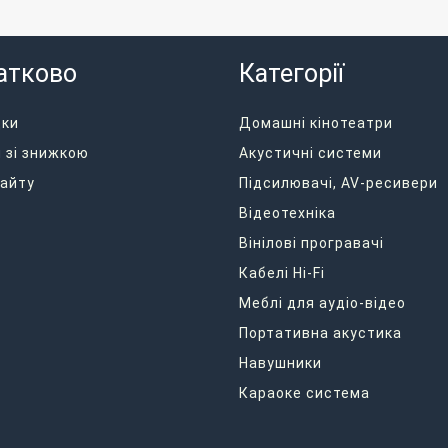
атково
Категорії
дки
Домашні кінотеатри
 зі знижкою
Акустичні системи
айту
Підсилювачі, AV-ресивери
Відеотехніка
Вінілові програвачі
Кабелі Hi-Fi
Меблі для аудіо-відео
Портативна акустика
Навушники
Караоке система