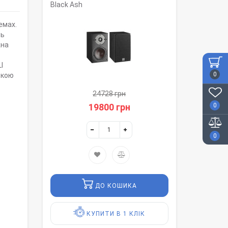
Black Ash
емах.
ть
жна
I
0
ькою
24728 грн
0
19800 грн
0
ДО КОШИКА
КУПИТИ В 1 КЛІК