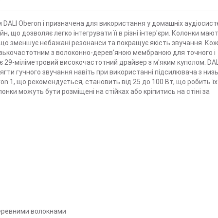
)
м DALI Oberon і призначена для використання у домашніх аудіосист
н, що дозволяє легко інтегрувати її в різні інтер'єри. Колонки маю
 що зменшує небажані резонанси та покращує якість звучання. Ко
ькочастотним з волоконно-дерев'яною мембраною для точного і
є 29-міліметровий високочастотний драйвер з м'яким куполом. DAL
сягти гучного звучання навіть при використанні підсилювача з низ
n 1, що рекомендується, становить від 25 до 100 Вт, що робить їх
нки можуть бути розміщені на стійках або кріпитись на стіні за
деревними волокнами