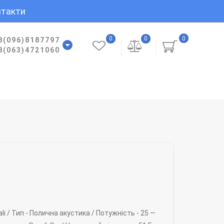
такти
0
0
0
8(096)8187797
8(063)4721060
li /
Тип -
Полична акустика /
Потужність -
25 —