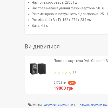
Частота кросовера: 2800 Гц
Частота налаштування фазоінвертора: 50 Гц
Рекомендована потужність підсилювача: 25 - 
Розміри (Ш x В x Г): 162 x 274 x 234 мм
Вага: 4.2 кг
Ви дивилися
Полочна акустика DALI Oberon 1 B
0
24728 грн
-20%
19800 грн
Мітки:
,
Акустичні системи Dali
Полочна акустика Dal