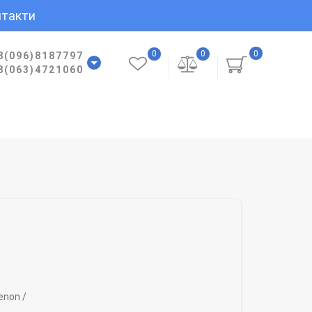
такти
0
0
0
8(096)8187797
8(063)4721060
enon /