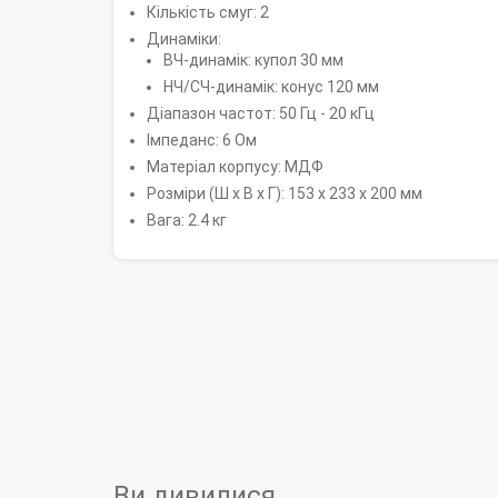
Кількість смуг: 2
Динаміки:
ВЧ-динамік: купол 30 мм
НЧ/СЧ-динамік: конус 120 мм
Діапазон частот: 50 Гц - 20 кГц
Імпеданс: 6 Ом
Матеріал корпусу: МДФ
Розміри (Ш x В x Г): 153 x 233 x 200 мм
Вага: 2.4 кг
Ви дивилися