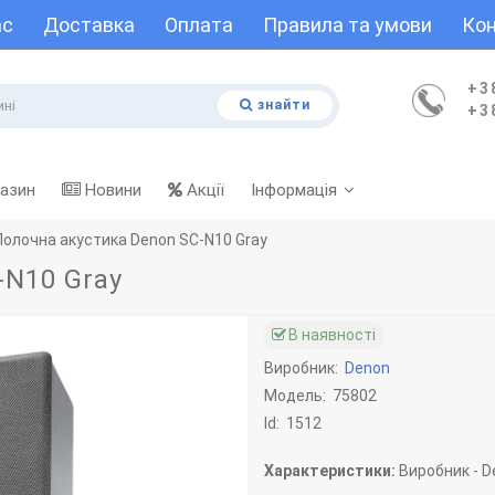
ас
Доставка
Оплата
Правила та умови
Кон
+3
знайти
+3
газин
Новини
Акції
Інформація
Полочна акустика Denon SC-N10 Gray
-N10 Gray
В наявності
Виробник:
Denon
Модель:
75802
Id:
1512
Характеристики:
Виробник -
D