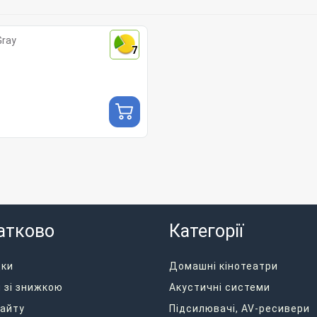
Gray
7
атково
Категорії
дки
Домашні кінотеатри
 зі знижкою
Акустичні системи
айту
Підсилювачі, AV-ресивери