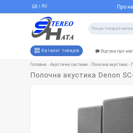
UA
RU
Про н
|
Каталог товарів
Відгуки про ма
Головна
Акустичні системи
Полочна акустика
Полочна акустика Denon SC