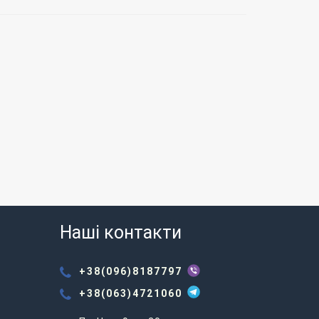
Наші контакти
+38(096)8187797
+38(063)4721060