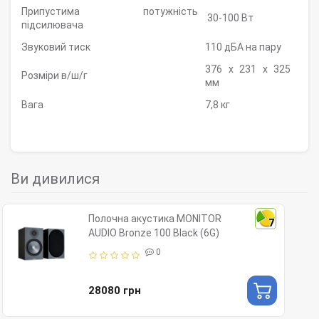
Припустима потужність
30-100 Вт
підсилювача
Звуковий тиск
110 дБА на пару
376 x 231 x 325
Розміри в/ш/г
мм
Вага
7,8 кг
Ви дивилися
Полочна акустика MONITOR
7
AUDIO Bronze 100 Black (6G)
0
28080 грн