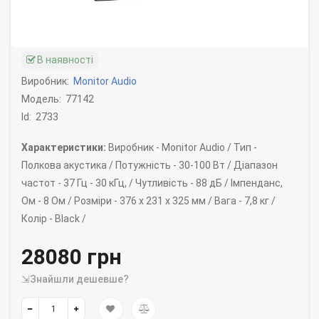
В наявності
Виробник:
Monitor Audio
Модель:
77142
Id:
2733
Характеристики:
Виробник -
Monitor Audio /
Тип -
Полкова акустика /
Потужність -
30-100 Вт /
Діапазон
частот -
37 Гц - 30 кГц, /
Чутливість -
88 дБ /
Імпенданс,
Ом -
8 Ом /
Розміри -
376 x 231 x 325 мм /
Вага -
7,8 кг /
Колір -
Black /
28080 грн
⇲Знайшли дешевше?