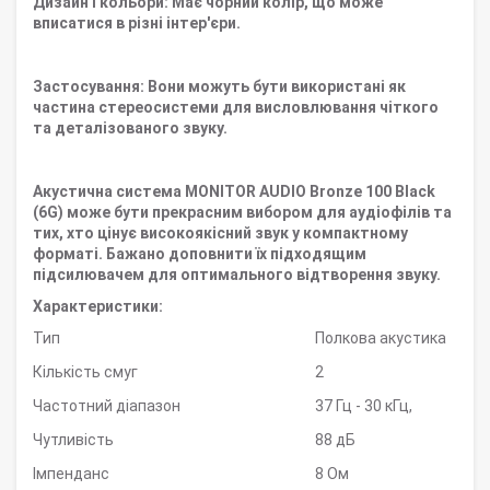
Дизайн і кольори: Має чорний колір, що може
вписатися в різні інтер'єри.
Застосування: Вони можуть бути використані як
частина стереосистеми для висловлювання чіткого
та деталізованого звуку.
Акустична система MONITOR AUDIO Bronze 100 Black
(6G) може бути прекрасним вибором для аудіофілів та
тих, хто цінує високоякісний звук у компактному
форматі. Бажано доповнити їх підходящим
підсилювачем для оптимального відтворення звуку.
Характеристики:
Тип
Полкова акустика
Кількість смуг
2
Частотний діапазон
37 Гц - 30 кГц,
Чутливість
88 дБ
Імпенданс
8 Ом