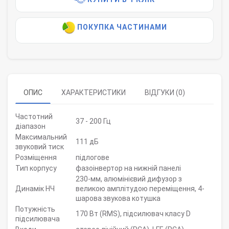
ПОКУПКА ЧАСТИНАМИ
ОПИС
ХАРАКТЕРИСТИКИ
ВІДГУКИ (0)
Частотний
37 - 200 Гц
діапазон
Максимальний
111 дБ
звуковий тиск
Розміщення
підлогове
Тип корпусу
фазоінвертор на нижній панелі
230-мм, алюмінієвий дифузор з
Динамік НЧ
великою амплітудою переміщення, 4-
шарова звукова котушка
Потужність
170 Вт (RMS), підсилювач класу D
підсилювача