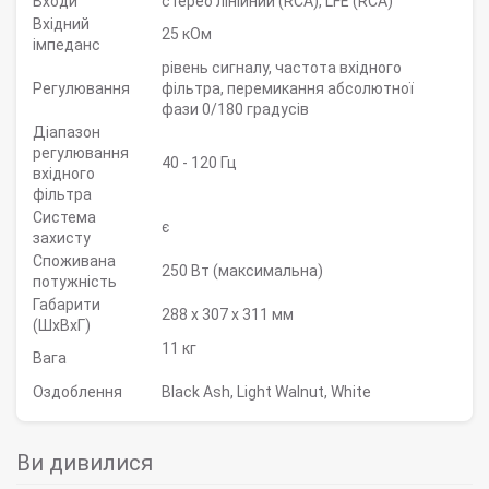
Входи
стерео лінійний (RCA), LFE (RCA)
Вхідний
25 кОм
імпеданс
рівень сигналу, частота вхідного
Регулювання
фільтра, перемикання абсолютної
фази 0/180 градусів
Діапазон
регулювання
40 - 120 Гц
вхідного
фільтра
Система
є
захисту
Споживана
250 Вт (максимальна)
потужність
Габарити
288 x 307 x 311 мм
(ШхВхГ)
11 кг
Вага
Оздоблення
Black Ash, Light Walnut, White
Ви дивилися