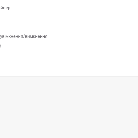
айвер
увімкнення/вимкнення
5