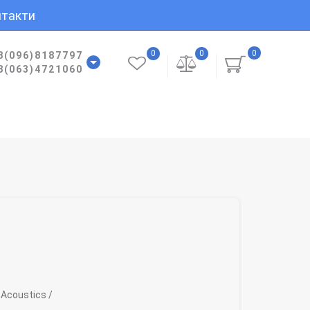
такти
0
0
0
8(096)8187797
8(063)4721060
Acoustics /