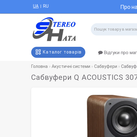
UA
RU
Про н
|
Каталог товарів
Відгуки про ма
Головна
Акустичні системи
Сабвуфери
Сабвуф
Сабвуфери Q ACOUSTICS 307