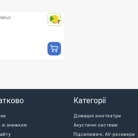
alnut
7
атково
Категорії
дки
Домашні кінотеатри
 зі знижкою
Акустичні системи
айту
Підсилювачі, AV-ресивери