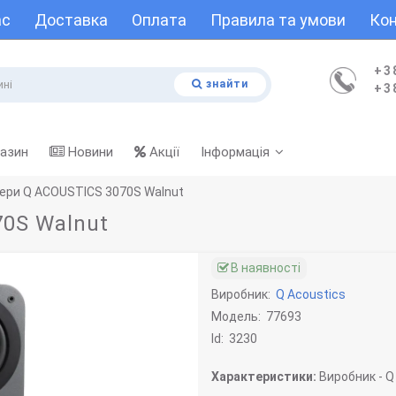
ас
Доставка
Оплата
Правила та умови
Кон
+3
знайти
+3
газин
Новини
Акції
Інформація
ери Q ACOUSTICS 3070S Walnut
0S Walnut
В наявності
Виробник:
Q Acoustics
Модель:
77693
Id:
3230
Характеристики:
Виробник -
Q 