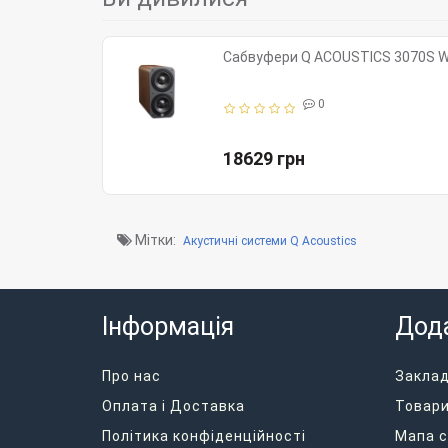
Сабвуфери Q ACOUSTICS 3070S W
0
18629 грн
Мітки:
Акустичні системи Q Acoustics
Інформація
Дод
Про нас
Закла
Оплата і Доставка
Товари
Політика конфіденційності
Мапа с