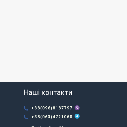
Наші контакти
+38(096)8187797
+38(063)4721060