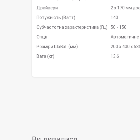
Драйвери
2 х 170 мм др
Потужність (Ватт)
140
Субчастотна характеристика (Гц)
50 - 150
Опції
Автоматичне 
Розміри ШхВхГ (мм)
200 х 400 х 53
Вага (кг)
13,6
Ви дивилися