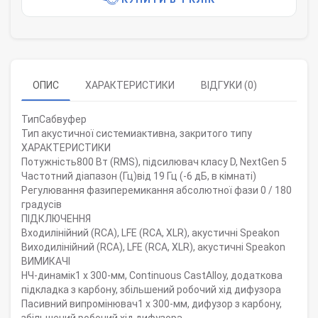
ОПИС
ХАРАКТЕРИСТИКИ
ВІДГУКИ (0)
Тип
Сабвуфер
Тип акустичної системи
активна, закритого типу
ХАРАКТЕРИСТИКИ
Потужність
800 Вт (RMS), підсилювач класу D, NextGen 5
Частотний діапазон (Гц)
від 19 Гц (-6 дБ, в кімнаті)
Регулювання фази
перемикання абсолютної фази 0 / 180
градусів
ПІДКЛЮЧЕННЯ
Входи
лінійний (RCA), LFE (RCA, XLR), акустичні Speakon
Виходи
лінійний (RCA), LFE (RCA, XLR), акустичні Speakon
ВИМИКАЧІ
НЧ-динамік
1 х 300-мм, Continuous CastAlloy, додаткова
підкладка з карбону, збільшений робочий хід дифузора
Пасивний випромінювач
1 х 300-мм, дифузор з карбону,