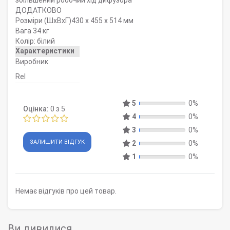
збільшений робочий хід дифузора
ДОДАТКОВО
Розміри (ШхВхГ)
430 x 455 x 514 мм
Вага
34 кг
Колір: білий
Характеристики
Виробник
Rel
5
0%
Оцінка:
0
з 5
4
0%
3
0%
ЗАЛИШИТИ ВІДГУК
2
0%
1
0%
Немає відгуків про цей товар.
Ви дивилися