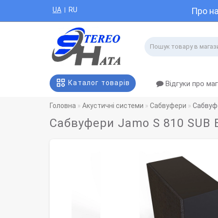
UA
RU
Про н
|
Каталог товарів
Відгуки про ма
Головна
Акустичні системи
Сабвуфери
Сабвуфе
Сабвуфери Jamo S 810 SUB 