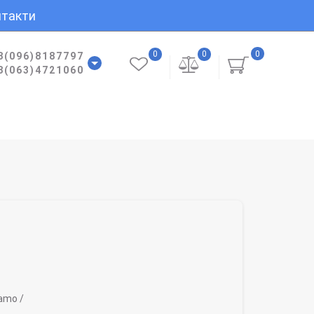
такти
0
0
0
8(096)8187797
8(063)4721060
amo /