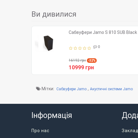
Ви дивилися
Сабвуфери Jamo S 810 SUB Black
0
16192 грн
-32%
10999 грн
Мітки:
,
Сабвуфери Jamo
Акустичні системи Jamo
Інформація
Дод
Про нас
Закла