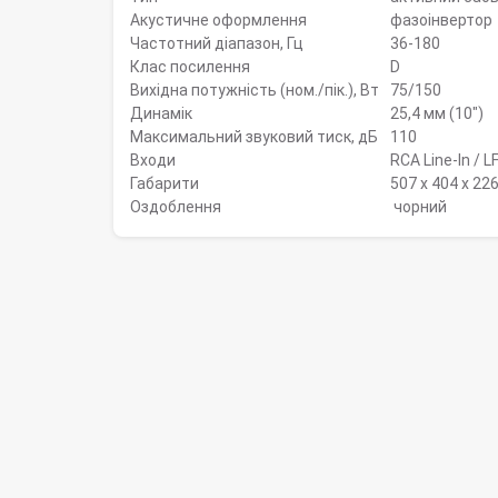
Акустичне оформлення
фазоінвертор
Частотний діапазон, Гц
36-180
Клас посилення
D
Вихідна потужність (ном./пік.), Вт
75/150
Динамік
25,4 мм (10")
Максимальний звуковий тиск, дБ
110
Входи
RCA Line-In / L
Габарити
507 x 404 x 22
Оздоблення
чорний