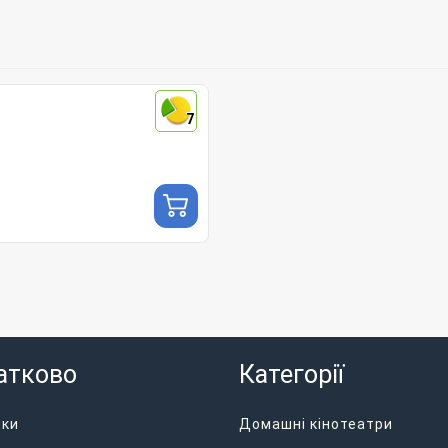
7
атково
Категорії
дки
Домашні кінотеатри