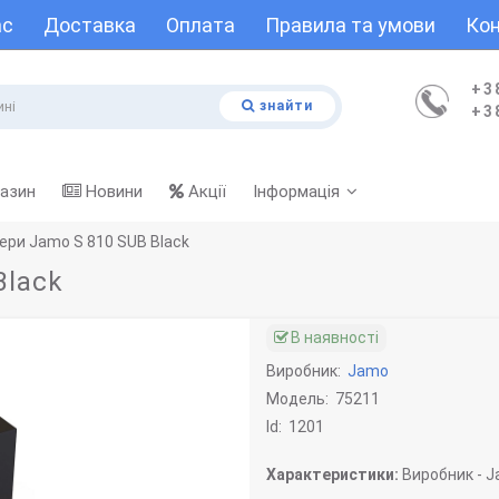
ас
Доставка
Оплата
Правила та умови
Кон
+3
знайти
+3
газин
Новини
Акції
Інформація
ри Jamo S 810 SUB Black
Black
В наявності
Виробник:
Jamo
Модель:
75211
Id:
1201
Характеристики:
Виробник -
J