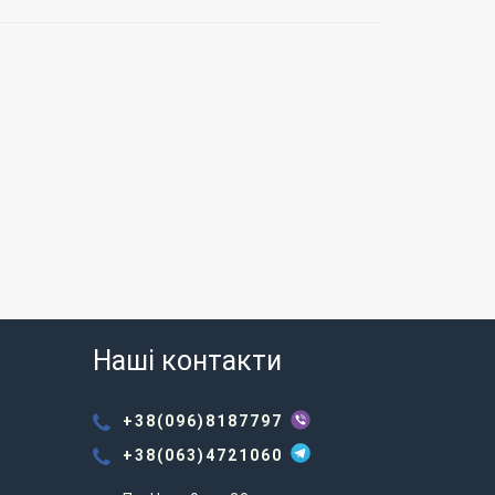
Наші контакти
+38(096)8187797
+38(063)4721060