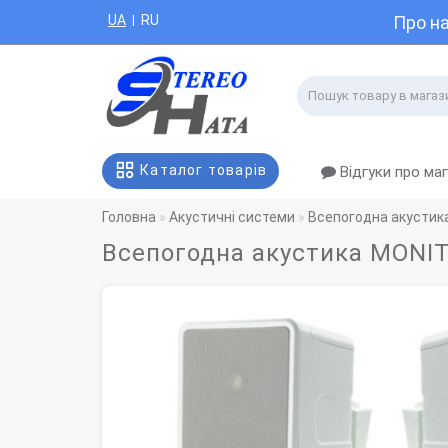
UA
RU
Про н
|
Каталог товарів
Відгуки про ма
Головна
Акустичні системи
Всепогодна акустик
Всепогодна акустика MONIT