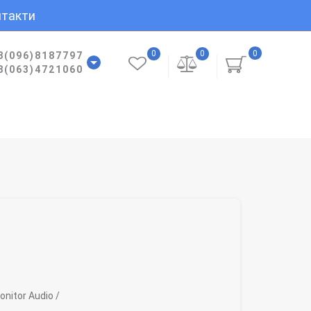
такти
0
0
0
8(096)8187797
8(063)4721060
nitor Audio /