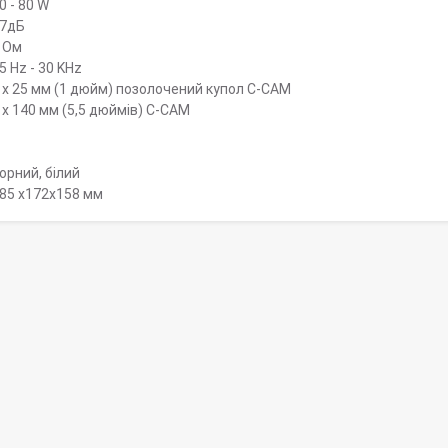
0 - 80 W
7дБ
 Ом
5 Hz - 30 KHz
 х 25 мм (1 дюйм) позолочений купол C-CAM
 х 140 мм (5,5 дюймів) C-CAM
орний, білий
85 x172x158 мм