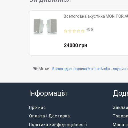
Всепогодна акустика MONITOR AU
0
24000 грн
Мітки:
,
Всепогодна акустика Monitor Audio
Акустичн
Інформація
Дод
Про нас
Закла
Оплата і Доставка
Товари
Політика конфіденційності
Мапа с