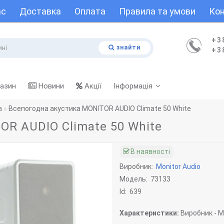
ас
Доставка
Оплата
Правила та умови
Кон
+3
знайти
+3
газин
Новини
Акції
Інформація
а
Всепогодна акустика MONITOR AUDIO Climate 50 White
OR AUDIO Climate 50 White
В наявності
Виробник:
Monitor Audio
Модель:
73133
Id:
639
Характеристики:
Виробник -
Mo