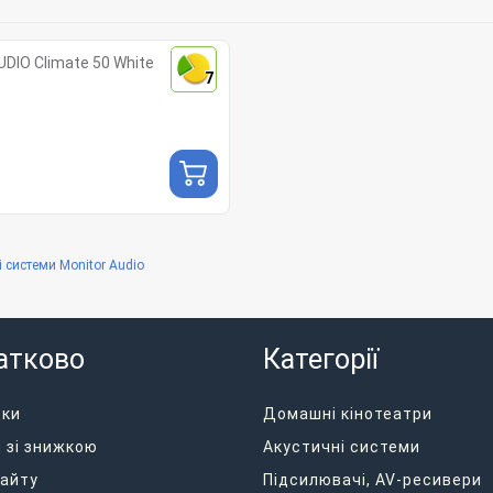
DIO Climate 50 White
7
і системи Monitor Audio
атково
Категорії
дки
Домашні кінотеатри
 зі знижкою
Акустичні системи
айту
Підсилювачі, AV-ресивери