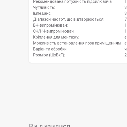
Рекомендована потужність підсилювача:
1
Чутливість:
8
Імпеданс:
8
Діапазон частот, що відтворюються:
7
ВЧ-випромінювач:
1
СЧ/НЧ-випромінювач:
1
Кріплення для монтажу:
є
Можливість встановлення поза приміщенням:
є
Варіанти обробки:
ч
Розміри (ШхВхГ):
2
Ви дивилися