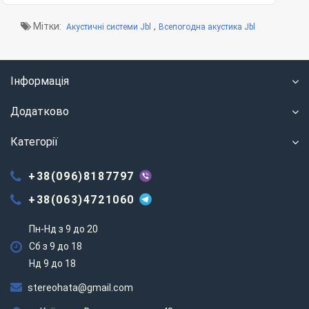
Мітки:
,
Акустичні системи Jbl
Всепогодна акустика Jbl
Інформація
Додатково
Категорії
+38(096)8187797
+38(063)4721060
Пн-Нд з 9 до 20
Сб з 9 до 18
Нд 9 до 18
stereohata@gmail.com