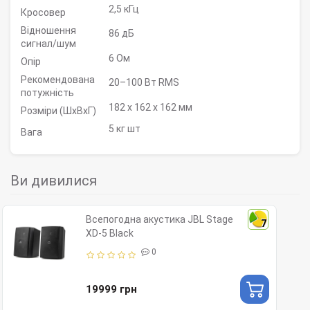
2,5 кГц
Кросовер
Відношення
86 дБ
сигнал/шум
6 Ом
Опір
Рекомендована
20–100 Вт RMS
потужність
182 x 162 x 162 мм
Розміри (ШxВxГ)
5 кг шт
Вага
Ви дивилися
Всепогодна акустика JBL Stage
7
XD-5 Black
0
19999 грн