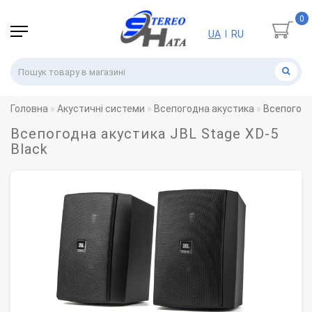
0
UA
RU
|
Головна
Акустичні системи
Всепогодна акустика
Всепогодн
Всепогодна акустика JBL Stage XD-5
Black