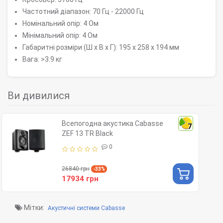
Частотний діапазон: 70 Гц - 22000 Гц
Номінальний опір: 4 Ом
Мінімальний опір: 4 Ом
Габаритні розміри (Ш х В х Г): 195 x 258 х 194 мм
Вага: >3.9 кг
Ви дивилися
Всепогодна акустика Cabasse
7
ZEF 13 TR Black
0
26840 грн
-33%
17934 грн
Мітки:
Акустичні системи Cabasse