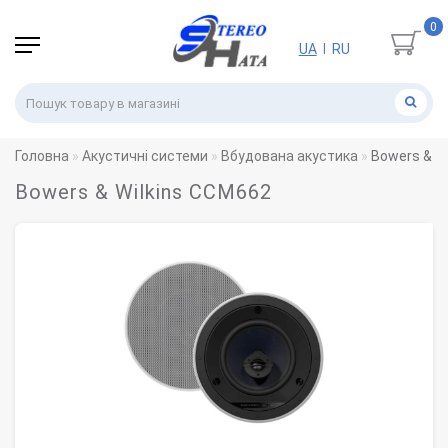
0
UA
RU
|
Головна
Акустичні системи
Вбудована акустика
Bowers & W
Bowers & Wilkins CCM662