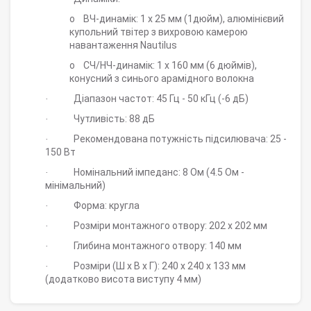
o
ВЧ-динамік: 1 х 25 мм (1дюйм), алюмінієвий
купольний твітер з вихровою камерою
навантаження Nautilus
o
СЧ/НЧ-динамік: 1 х 160 мм (6 дюймів),
конусний з синього арамідного волокна
Діапазон частот: 45 Гц - 50 кГц (-6 дБ)
·
Чутливість: 88 дБ
·
Рекомендована потужність підсилювача: 25 -
·
150 Вт
Номінальний імпеданс: 8 Ом (4.5 Ом -
·
мінімальний)
Форма: кругла
·
Розміри монтажного отвору: 202 х 202 мм
·
Глибина монтажного отвору: 140 мм
·
Розміри (Ш
x
В
x
Г): 240
x
240 х 133 мм
·
(додатково висота виступу 4 мм)