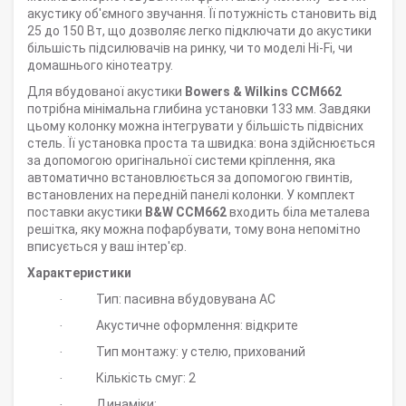
акустику об'ємного звучання. Її потужність становить від
25 до 150 Вт, що дозволяє легко підключати до акустики
більшість підсилювачів на ринку, чи то моделі Hi-Fi, чи
домашнього кінотеатру.
Для вбудованої акустики
Bowers & Wilkins CCM662
потрібна мінімальна глибина установки 133 мм. Завдяки
цьому колонку можна інтегрувати у більшість підвісних
стель. Її установка проста та швидка: вона здійснюється
за допомогою оригінальної системи кріплення, яка
автоматично встановлюється за допомогою гвинтів,
встановлених на передній панелі колонки. У комплект
поставки акустики
B&W CCM662
входить біла металева
решітка, яку можна пофарбувати, тому вона непомітно
вписується у ваш інтер'єр.
Характеристики
Тип: пасивна вбудовувана АС
·
Акустичне оформлення: відкрите
·
Тип монтажу: у стелю, прихований
·
Кількість смуг: 2
·
Динаміки:
·