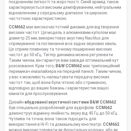
поєднанням легкості та жорсткості. Синій арамід також
характеризується високим демпфуванням, нейтральним
відновленням у середньому діапазоні та широкою
частотною характеристикою.
CCM662
має високочастотний динамік для відтворення
високих частот. Ця модель з алюмінієвим куполом має
діаметр 25 мм, використовує акустику Nautilus для
спрямування та поглинання всіх задніх звукових хвиль.
Це сприяє плавному та точному поширенню високих
частот до 50 кГц. Твітер динаміка можна регулювати.
Таким чином, він гарантує вам завжди оптимальний кут
розсіювання. Крім того,
B&W CCM662
має трипозиційний
перемикач еквалайзера на передній панелі. Таким чином,
у вас є можливість налаштувати передачу високих
частот так, щоб вона була чіткою або стриманою,
відповідно до ваших бажань і характеристик вашої
кімнати для прослуховування.
Дизайн
вбудованої акустичної системи B&W CCM662
був спеціально розроблений для аудіофілів.
CCM662
демонструє відмінну лінійність звуку від 45 Гц до 50 кГц.
Чутлива та точна, вона також підходить для
використання в Hi-Fi та домашньому кінотеатрі.
CCM662
можна використовувати як фронтальну колонку або як