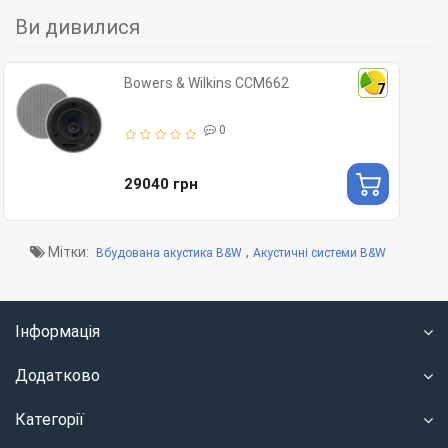
Ви дивилися
Bowers & Wilkins CCM662
7
0
29040 грн
Мітки:
,
Вбудована акустика B&W
Акустичні системи B&W
Інформація
Додатково
Категорії