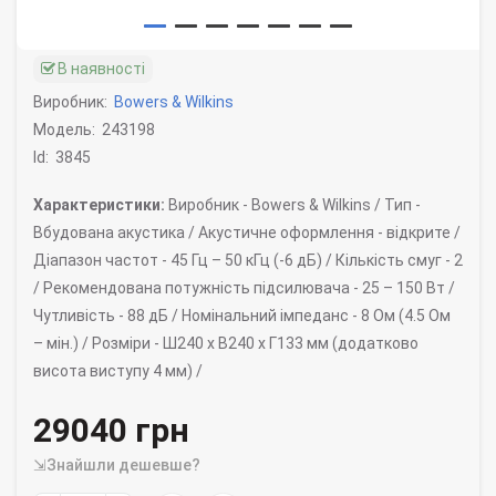
В наявності
Виробник:
Bowers & Wilkins
Модель:
243198
Id:
3845
Характеристики:
Виробник -
Bowers & Wilkins /
Тип -
Вбудована акустика /
Акустичне оформлення -
відкрите /
Діапазон частот -
45 Гц – 50 кГц (-6 дБ) /
Кількість смуг -
2
/
Рекомендована потужність підсилювача -
25 – 150 Вт /
Чутливість -
88 дБ /
Номінальний імпеданс -
8 Ом (4.5 Ом
– мін.) /
Розміри -
Ш240 x В240 х Г133 мм (додатково
висота виступу 4 мм) /
29040 грн
⇲Знайшли дешевше?