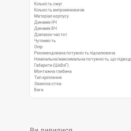
Кількість смуг
Кількість випромінювачів
Матеріал корпусу
Динамік НЧ
Динамік ВЧ
Діапазон частот
Чутливість
Опір
Рекомендована потужність підсилювача
Номінальна/максимальна потужність, що підво
Габарити (ШхВхГ)
Монтажна глибина
Тип кріплення
Захисна сітка
Вага
Ви дивилися