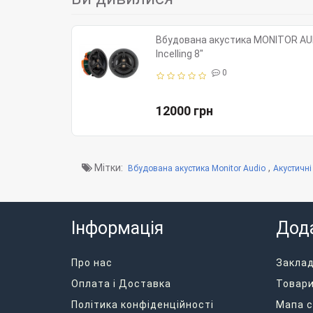
Вбудована акустика MONITOR AU
Incelling 8"
0
12000 грн
Мітки:
,
Вбудована акустика Monitor Audio
Акустичні
Інформація
Дод
Про нас
Закла
Оплата і Доставка
Товари
Політика конфіденційності
Мапа с