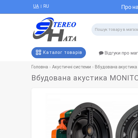
UA
RU
Про н
|
Каталог товарів
Відгуки про ма
Головна
Акустичні системи
Вбудована акустика
Вбудована акустика MONITOR