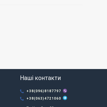
Наші контакти
+38(096)8187797
+38(063)4721060