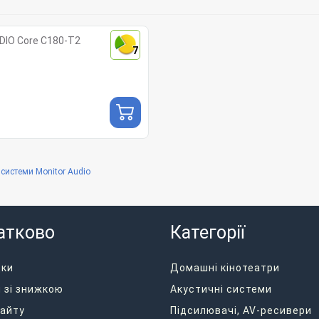
DIO Core C180-T2
7
 системи Monitor Audio
атково
Категорії
дки
Домашні кінотеатри
 зі знижкою
Акустичні системи
айту
Підсилювачі, AV-ресивери