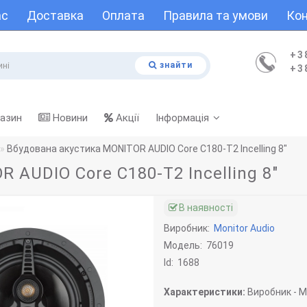
ас
Доставка
Оплата
Правила та умови
Кон
+3
знайти
+3
газин
Новини
Акції
Інформація
Вбудована акустика MONITOR AUDIO Core C180-T2 Incelling 8"
 AUDIO Core C180-T2 Incelling 8"
В наявності
Виробник:
Monitor Audio
Модель:
76019
Id:
1688
Характеристики:
Виробник -
Mo