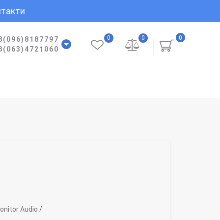
такти
0
0
0
8(096)8187797
8(063)4721060
nitor Audio /