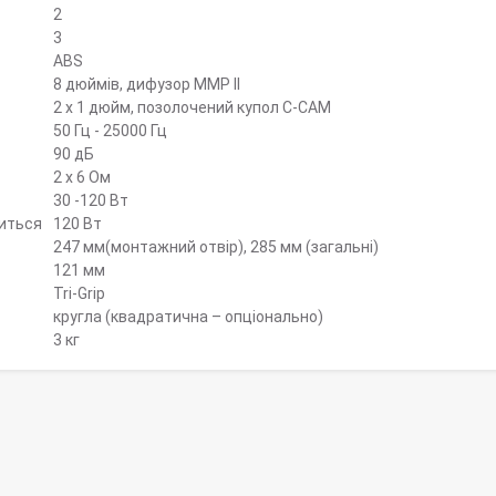
2
3
ABS
8 дюймів, дифузор MMP II
2 х 1 дюйм, позолочений купол C-CAM
50 Гц - 25000 Гц
90 дБ
2 х 6 Ом
30 -120 Вт
диться
120 Вт
247 мм(монтажний отвір), 285 мм (загальні)
121 мм
Tri-Grip
кругла (квадратична – опціонально)
3 кг