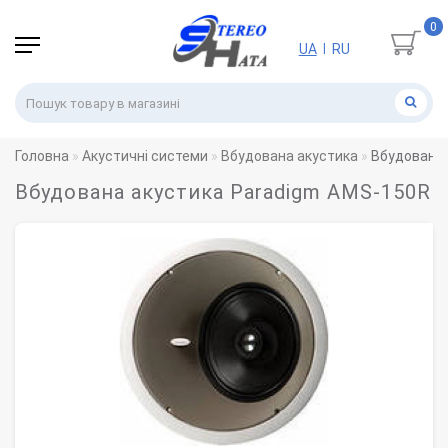
0
UA
RU
|
Головна
Акустичні системи
Вбудована акустика
Вбудована 
Вбудована акустика Paradigm AMS-150R