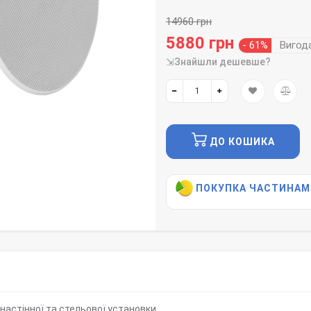
14960 грн
5880 грн
- 61%
Вигод
⇲Знайшли дешевше?
ДО КОШИКА
ПОКУПКА ЧАСТИНАМ
)
настінної та стельової установки.