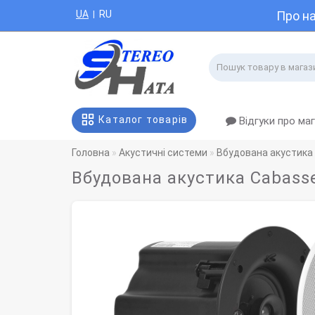
UA
RU
Про н
|
Каталог товарів
Відгуки про ма
Головна
Акустичні системи
Вбудована акустика
Вбудована акустика Cabasse