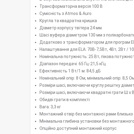
Трансформаторна версія 100 В
Сумісність з Atmos & Auro
Кругла та квадратна кришка
Діаметр корпусу твітера 24 мм.
Шасі вуфера діаметром 130 мм з полікарбон
Додатково з трансформатором для програм E
Налаштування для ELA: 70В-7,5Вт, 4Вт, 2Вт / 1
Номінальна потужність: 25 Вт, пікова потужніс
Діапазон передачі: 65 Гц-21,5 кГц
Ефективність 1 Вт/1 м: 84,5 дБ
Номінальний опір: 8 Ом, мінімальний опір: 8,5 О
Розміри шасі, включаючи круглу решітку діамет
Розміри шасі, включаючи квадратні грати Ш x В x
Обидві грати в комплекті
Вага: 3,3 кг
Монтажний отвір без монтажної рами близько
Мінімальна глибина установки без монтажного
Опційно доступний монтажний корпус