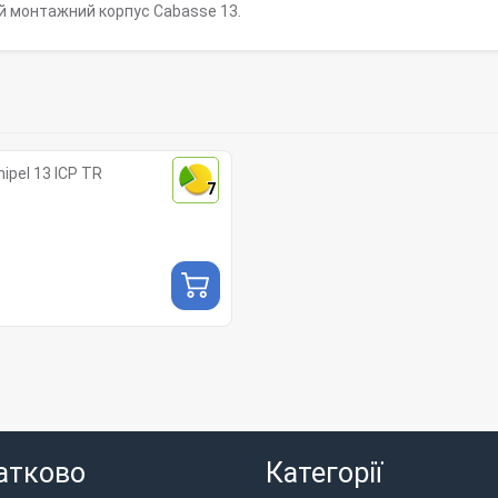
й монтажний корпус Cabasse 13.
ipel 13 ICP TR
7
атково
Категорії