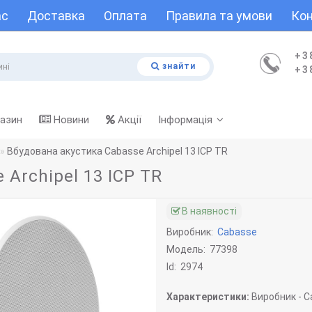
ас
Доставка
Оплата
Правила та умови
Кон
+3
знайти
+3
газин
Новини
Акції
Інформація
Вбудована акустика Cabasse Archipel 13 ICP TR
 Archipel 13 ICP TR
В наявності
Виробник:
Cabasse
Модель:
77398
Id:
2974
Характеристики:
Виробник -
C