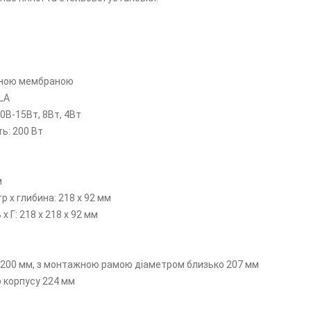
атною мембраною
LA
00В-15Вт, 8Вт, 4Вт
ть: 200 Вт
м
р x глибина: 218 x 92 мм
 Г: 218 x 218 x 92 мм
 200 мм, з монтажною рамою діаметром близько 207 мм
 корпусу 224 мм