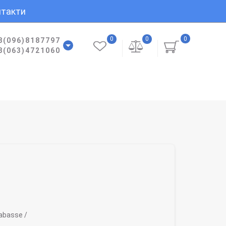
такти
0
0
0
8(096)8187797
8(063)4721060
abasse /