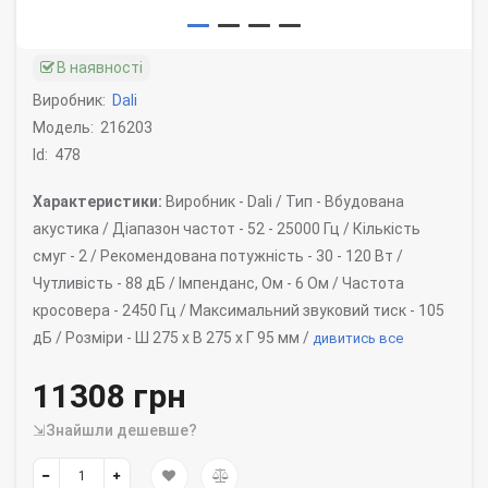
В наявності
Виробник:
Dali
Модель:
216203
Id:
478
Характеристики:
Виробник -
Dali /
Тип -
Вбудована
акустика /
Діапазон частот -
52 - 25000 Гц /
Кількість
смуг -
2 /
Рекомендована потужність -
30 - 120 Вт /
Чутливість -
88 дБ /
Імпенданс, Ом -
6 Ом /
Частота
кросовера -
2450 Гц /
Максимальний звуковий тиск -
105
дБ /
Розміри -
Ш 275 x В 275 х Г 95 мм /
дивитись все
11308 грн
⇲Знайшли дешевше?