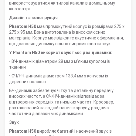
використовуватися як тилові канали в домашньому
кінотеатрі.
Дизайн та конструкція
Phantom H50
має прямокутний корпус із розмірами 275 x
275 x 95 мм. Вона виготовлена із високоякісних
матеріалів. Корпус має відкрите акустичне оформлення,
що дозволяє динаміку вільно випромінювати звук.
У Phantom H50 використовуються два динаміки:
• ВЧ-динамік діаметром 28 мм з м'яким куполом із
тканини
• СЧ/НЧ-динамік діаметром 133,4 мм з конусом із
деревних волокон
ВЧ-динамік забезпечує чітку та детальну передачу
високих частот, а СЧ/НЧ-динамік відповідає за
відтворення середніх та низьких частот. Кросовер,
розташований на задній панелі корпусу, розділяє
частотний діапазон між динаміками.
Звук
Phantom H50
виробляє багатий і насичений звук із