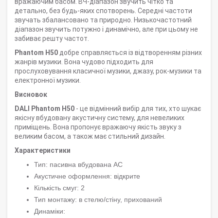
вражаючим басом. ВЧ-діапазон звучить чітко та
детально, без будь-яких спотворень. Середні частоти
звучать збалансовано та природно. Низькочастотний
діапазон звучить потужно і динамічно, але при цьому не
забиває решту частот.
Phantom H50
добре справляється із відтворенням різних
жанрів музики. Вона чудово підходить для
прослуховування класичної музики, джазу, рок-музики та
електронної музики.
Висновок
DALI Phantom H50
- це відмінний вибір для тих, хто шукає
якісну вбудовану акустичну систему, для невеликих
приміщень. Вона пропонує вражаючу якість звуку з
великим басом, а також має стильний дизайн.
Характеристики
Тип: пасивна вбудована АС
Акустичне оформлення: відкрите
Кількість смуг: 2
Тип монтажу: в стелю/стіну, прихований
Динаміки: