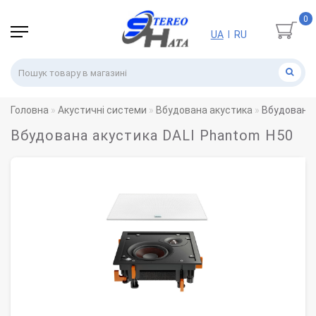
0
UA
RU
|
Головна
Акустичні системи
Вбудована акустика
Вбудована 
Вбудована акустика DALI Phantom H50