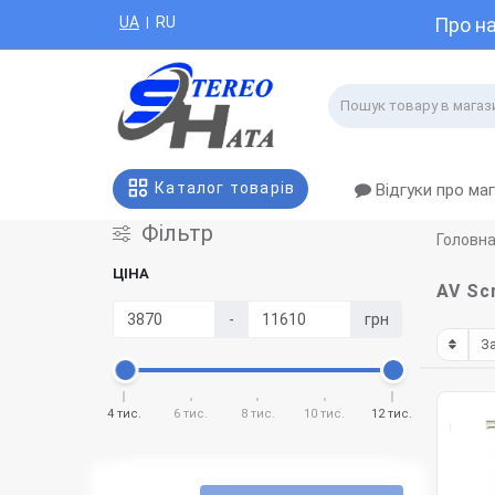
UA
RU
Про н
|
Каталог товарів
Відгуки про ма
Фiльтр
Головн
ЦІНА
AV Sc
-
грн
4 тис.
6 тис.
8 тис.
10 тис.
12 тис.