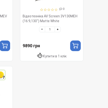
0
0MEV
Відеотехніка AV Screen 3V130MEH
(16:9,130") Matte White
9890 грн
Купити в 1 клік
7