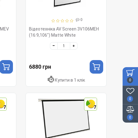
0
0MEV
Відеотехніка AV Screen 3V106MEH
(16:9,106") Matte White
6880 грн
Купити в 1 клік
0
0
7
7
0