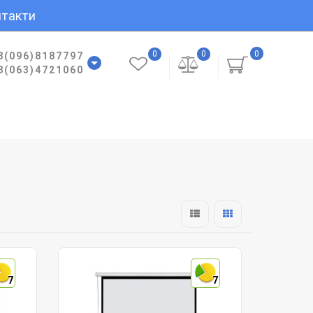
такти
0
0
0
8(096)8187797
8(063)4721060
7
7