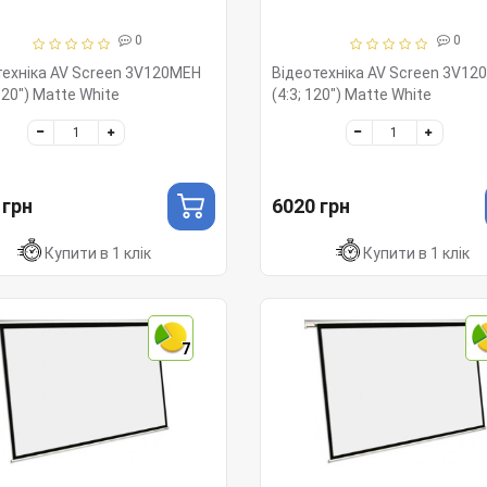
0
0
техніка AV Screen 3V120MEH
Відеотехніка AV Screen 3V12
120") Matte White
(4:3; 120") Matte White
 грн
6020 грн
Купити в 1 клік
Купити в 1 клік
7