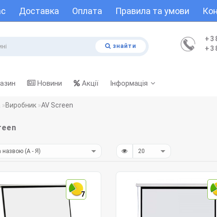
ас
Доставка
Оплата
Правила та умови
Кон
+3
знайти
+3
газин
Новини
Акції
Інформація
а
Виробник
AV Screen
reen
7