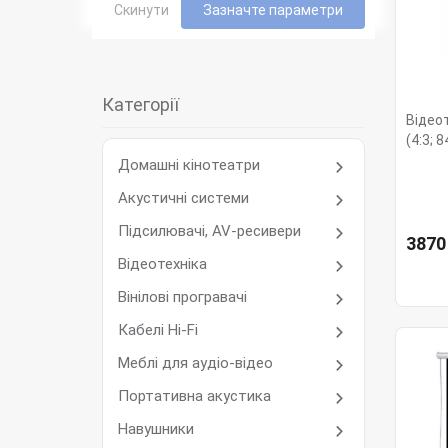
Скинути
Зазначте параметри
Категорії
Відео
(4:3; 
Домашні кінотеатри
Акустичні системи
Підсилювачі, AV-ресивери
3870
Відеотехніка
Вінілові програвачі
Кабелі Hi-Fi
Меблі для аудіо-відео
Портативна акустика
Навушники