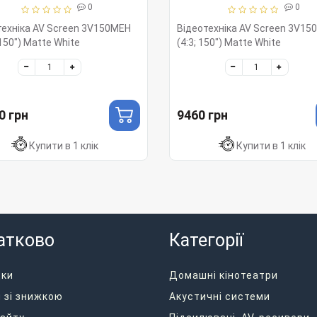
0
0
техніка AV Screen 3V150MEH
Відеотехніка AV Screen 3V15
 150") Matte White
(4:3; 150") Matte White
0 грн
9460 грн
Купити в 1 клік
Купити в 1 клік
атково
Категорії
дки
Домашні кінотеатри
 зі знижкою
Акустичні системи