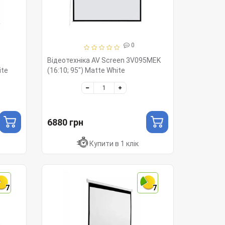
0
Відеотехніка AV Screen 3V095MEK
ite
(16:10; 95") Matte White
6880 грн
Купити в 1 клік
7
7