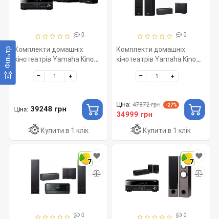
0
0
Комплекти домашніх
Комплекти домашніх
Фільтр
кінотеатрів Yamaha Kino
кінотеатрів Yamaha Kino
SYSTEM 3541 (RX-V385 +
SYSTEM 385 (RX-V385 +
NS-P41) Black
NS-F51 + NS-P51) Black
Ціна:
47872 грн
-27%
39248 грн
Ціна:
34999 грн
Купити в 1 клік
Купити в 1 клік
7
7
0
0