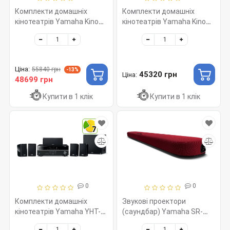
Комплекти домашніх
Комплекти домашніх
кінотеатрів Yamaha Kino
кінотеатрів Yamaha Kino
SYSTEM 451A (RX-V4A +
SYSTEM 7390 (RX-V385 +
NS-F51 + NS-P51) Black
NS-7390 + NS-P51) Black
Ціна:
55840 грн
-13%
45320 грн
Ціна:
48699 грн
Купити в 1 клік
Купити в 1 клік
7
0
0
Комплекти домашніх
Звукові проектори
кінотеатрів Yamaha YHT-
(саундбар) Yamaha SR-
1840 Black
B20A Red