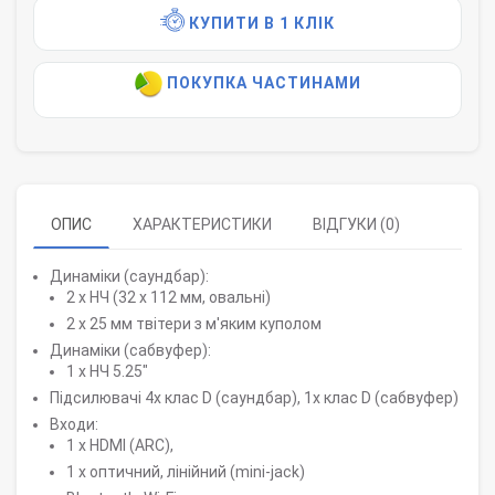
КУПИТИ В 1 КЛІК
ПОКУПКА ЧАСТИНАМИ
ОПИС
ХАРАКТЕРИСТИКИ
ВІДГУКИ (0)
Динаміки (саундбар):
2 х НЧ (32 х 112 мм, овальні)
2 х 25 мм твітери з м'яким куполом
Динаміки (сабвуфер):
1 x НЧ 5.25"
Підсилювачі 4х клас D (саундбар), 1х клас D (сабвуфер)
Входи:
1 x HDMI (ARC),
1 x оптичний, лінійний (mini-jack)