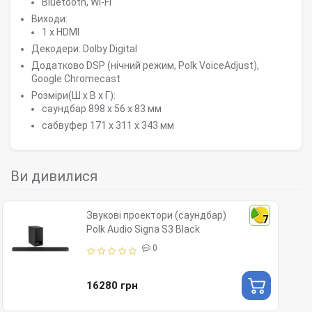
Bluetooth, Wi-Fi
Виходи:
1 x HDMI
Декодери: Dolby Digital
Додатково DSP (нічний режим, Polk VoiceAdjust),
Google Chromecast
Розміри(Ш х В х Г):
саундбар 898 х 56 х 83 мм
сабвуфер 171 x 311 х 343 мм
Ви дивилися
Звукові проектори (саундбар)
7
Polk Audio Signa S3 Black
0
16280 грн