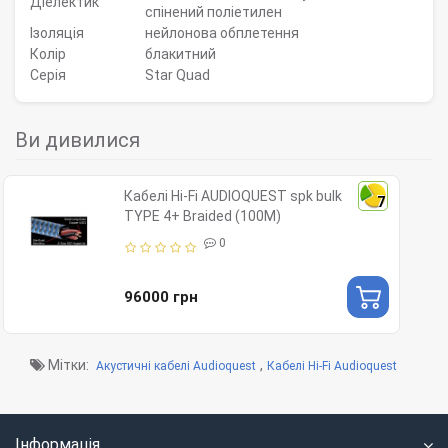
Діелектик
спінений поліетилен
Ізоляція
нейлонова обплетення
Колір
блакитний
Серія
Star Quad
Ви дивилися
Кабелі Hi-Fi AUDIOQUEST spk bulk
7
TYPE 4+ Braided (100M)
0
96000 грн
Мітки:
,
Акустичні кабелі Audioquest
Кабелі Hi-Fi Audioquest
Інформація