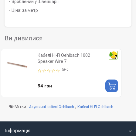
• Зроблений у Швейцарії
• Ціна: за метр
Ви дивилися
Кабелі Hi-Fi Oehlbach 1002
7
Speaker Wire 7
0
94 грн
Мітки:
,
Акустичні кабелі Oehlbach
Кабелі Hi-Fi Oehlbach
Інформація