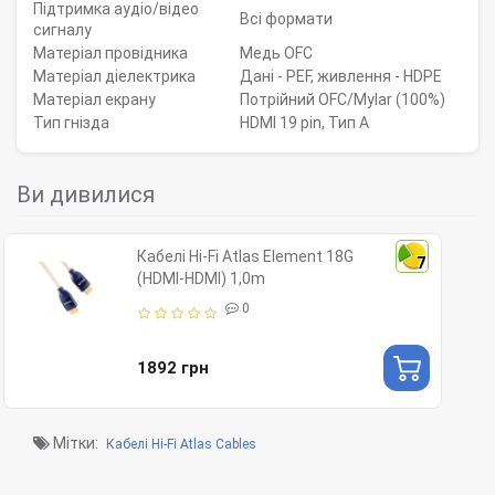
Підтримка аудіо/відео
Всі формати
сигналу
Матеріал провідника
Медь OFC
Матеріал діелектрика
Дані - PEF, живлення - HDPE
Матеріал екрану
Потрійний OFC/Mylar (100%)
Тип гнізда
HDMI 19 pin, Тип А
Ви дивилися
Кабелі Hi-Fi Atlas Element 18G
7
(HDMI-HDMI) 1,0m
0
1892 грн
Мітки:
Кабелі Hi-Fi Atlas Cables