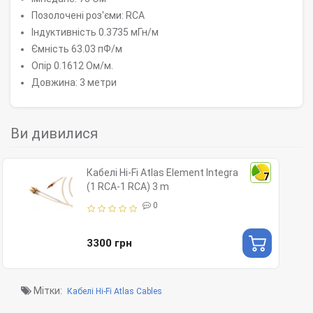
Позолочені роз'єми: RCA
Індуктивність 0.3735 мГн/м
Ємність 63.03 пФ/м
Опір 0.1612 Ом/м.
Довжина: 3 метри
Ви дивилися
Кабелі Hi-Fi Atlas Element Integra
7
(1 RCA-1 RCA) 3 m
0
3300 грн
Мітки:
Кабелі Hi-Fi Atlas Cables