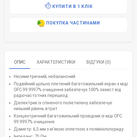
КУПИТИ В 1 КЛІК
ПОКУПКА ЧАСТИНАМИ
ОПИС
ХАРАКТЕРИСТИКИ
ВІДГУКИ (0)
Несиметричний, небалансний
Подвійний щільно плетений багатожильний екран з міді
OFC 99.9997% очищення забезпечує 100% захист від
радіочастотних перешкод
Діелектрик із спіненого поліетилену забезпечує
низький рівень втрат
Концентричний багатожильний провідник із міді OFC
99.9997% очищення
Діаметр: 6,5 мм з м'якою оплеткою з полівінілхлориду
Імпеданс: 75 Ом