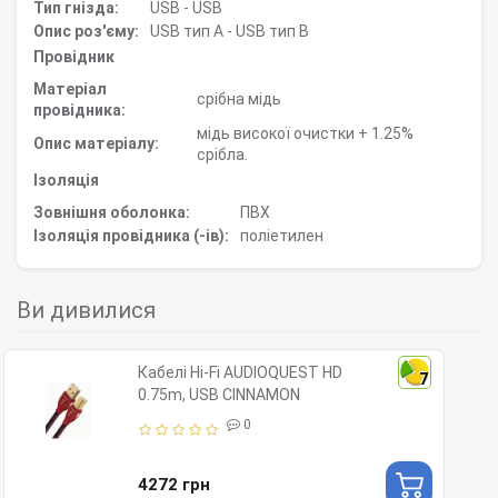
Тип гнізда:
USB - USB
Опис роз'єму:
USB тип А - USB тип В
Провідник
Матеріал
срібна мідь
провідника:
мідь високої очистки + 1.25%
Опис матеріалу:
срібла.
Ізоляція
Зовнішня оболонка:
ПВХ
Ізоляція провідника (-ів):
поліетилен
Ви дивилися
Кабелі Hi-Fi AUDIOQUEST HD
7
0.75m, USB CINNAMON
0
4272 грн