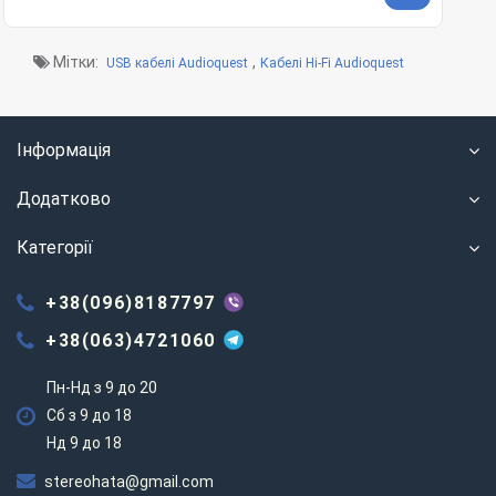
Мітки:
,
USB кабелі Audioquest
Кабелі Hi-Fi Audioquest
Інформація
Додатково
Категорії
+38(096)8187797
+38(063)4721060
Пн-Нд з 9 до 20
Сб з 9 до 18
Нд 9 до 18
stereohata@gmail.com