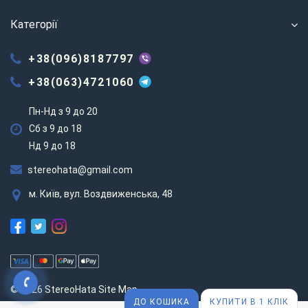
Категорії
+38(096)8187797
+38(063)4721060
Пн-Нд з 9 до 20
Сб з 9 до 18
Нд 9 до 18
stereohata@gmail.com
м. Київ, вул. Воздвиженська, 48
© 2026 StereoHata
Site Map
ДО КОШИКА
КУПИТИ В 1 КЛІК