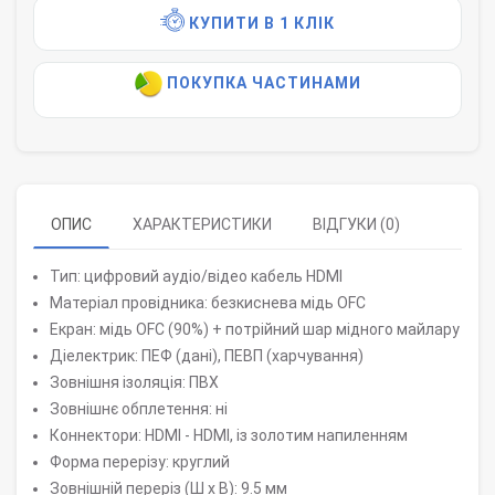
КУПИТИ В 1 КЛІК
ПОКУПКА ЧАСТИНАМИ
ОПИС
ХАРАКТЕРИСТИКИ
ВІДГУКИ (0)
Тип: цифровий аудіо/відео кабель HDMI
Матеріал провідника: безкиснева мідь OFC
Екран: мідь OFC (90%) + потрійний шар мідного майлару
Діелектрик: ПЕФ (дані), ПЕВП (харчування)
Зовнішня ізоляція: ПВХ
Зовнішнє обплетення: ні
Коннектори: HDMI - HDMI, із золотим напиленням
Форма перерізу: круглий
Зовнішній переріз (Ш х В): 9.5 мм