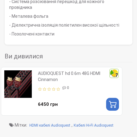
- Система розсіювання перешкод для кожного
провідника
- Металева фольга
- Діелектрична ізоляція поліетилен високої щільності
- Позолочені контакти
Ви дивилися
AUDIOQUEST hd 0.6m 48G HDMI
7
Cinnamon
0
6450 грн
Мітки:
,
HDMI кабелі Audioquest
Кабелі Hi-Fi Audioquest