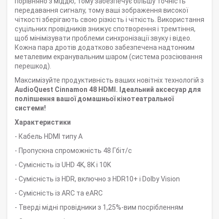
порівняно з міддю, тому забезпечує більшу точність
передавання сигналу, тому ваші зображення високої
чіткості зберігають свою різкість і чіткість. Використання
суцільних провідників знижує спотворення і тремтіння,
щоб мінімізувати проблеми синхронізації звуку і відео.
Кожна пара дротів додатково забезпечена надтонким
металевим екранувальним шаром (система розсіювання
перешкод).
Максимізуйте продуктивність ваших новітніх технологій з
AudioQuest Cinnamon 48 HDMI. Ідеальний аксесуар для
поліпшення вашої домашньої кінотеатральної
системи!
Характеристики
- Кабель HDMI типу A
- Пропускна спроможність 48 Гбіт/с
- Сумісність із UHD 4K, 8K і 10K
- Сумісність із HDR, включно з HDR10+ і Dolby Vision
- Сумісність із ARC та eARC
- Тверді мідні провідники з 1,25%-вим посрібленням