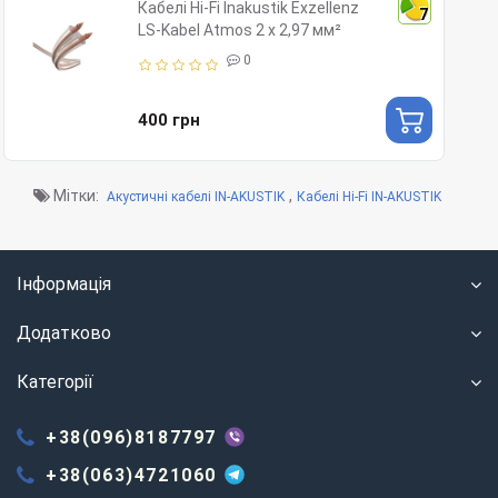
Кабелі Hi-Fi Inakustik Exzellenz
7
LS-Kabel Atmos 2 x 2,97 мм²
0
400 грн
Мітки:
,
Акустичні кабелі IN-AKUSTIK
Кабелі Hi-Fi IN-AKUSTIK
Інформація
Додатково
Категорії
+38(096)8187797
+38(063)4721060