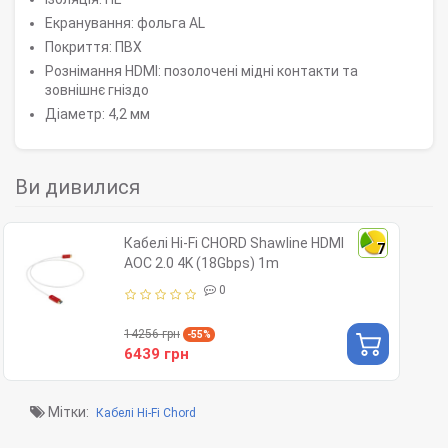
Екранування: фольга AL
Покриття: ПВХ
Рознімання HDMI: позолочені мідні контакти та
зовнішнє гніздо
Діаметр: 4,2 мм
Ви дивилися
Кабелі Hi-Fi CHORD Shawline HDMI
7
AOC 2.0 4K (18Gbps) 1m
0
14256 грн
-55%
6439 грн
Мітки:
Кабелі Hi-Fi Chord