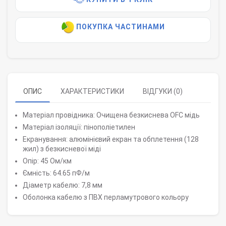
ПОКУПКА ЧАСТИНАМИ
ОПИС
ХАРАКТЕРИСТИКИ
ВІДГУКИ (0)
Матеріал провідника: Очищена безкиснева OFC мідь
Матеріал ізоляції: пінополіетилен
Екранування: алюмінієвий екран та обплетення (128
жил) з безкисневої міді
Опір: 45 Ом/км
Ємність: 64.65 пФ/м
Діаметр кабелю: 7,8 мм
Оболонка кабелю з ПВХ перламутрового кольору