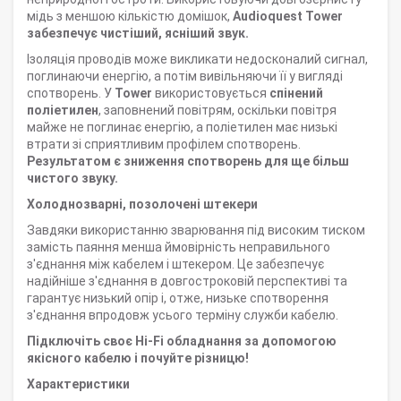
мідь з меншою кількістю домішок,
Audioquest Tower
забезпечує чистіший, ясніший звук.
Ізоляція проводів може викликати недосконалий сигнал,
поглинаючи енергію, а потім вивільняючи її у вигляді
спотворень. У
Tower
використовується
спінений
поліетилен
, заповнений повітрям, оскільки повітря
майже не поглинає енергію, а поліетилен має низькі
втрати зі сприятливим профілем спотворень.
Результатом є зниження спотворень для ще більш
чистого звуку.
Холоднозварні, позолочені штекери
Завдяки використанню зварювання під високим тиском
замість паяння менша ймовірність неправильного
з'єднання між кабелем і штекером. Це забезпечує
надійніше з'єднання в довгостроковій перспективі та
гарантує низький опір і, отже, низьке спотворення
з'єднання впродовж усього терміну служби кабелю.
Підключіть своє Hi-Fi обладнання за допомогою
якісного кабелю і почуйте різницю!
Характеристики