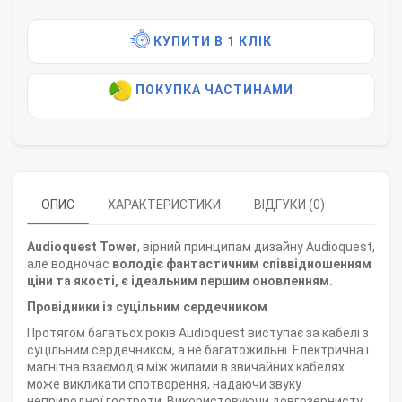
КУПИТИ В 1 КЛІК
ПОКУПКА ЧАСТИНАМИ
ОПИС
ХАРАКТЕРИСТИКИ
ВІДГУКИ (0)
Audioquest Tower
, вірний принципам дизайну Audioquest,
але водночас
володіє фантастичним співвідношенням
ціни та якості, є ідеальним першим оновленням.
Провідники із суцільним сердечником
Протягом багатьох років Audioquest виступає за кабелі з
суцільним сердечником, а не багатожильні. Електрична і
магнітна взаємодія між жилами в звичайних кабелях
може викликати спотворення, надаючи звуку
неприродної гостроти. Використовуючи довгозернисту