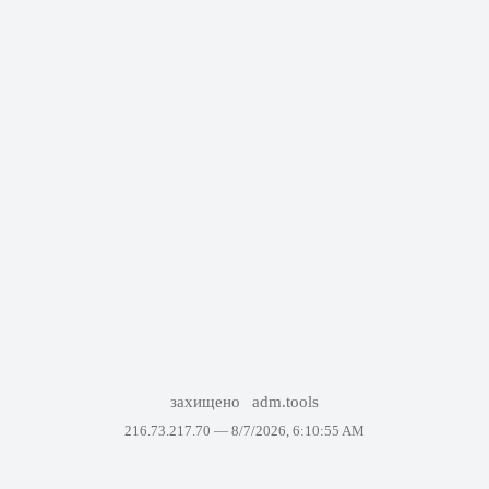
захищено
adm.tools
216.73.217.70 —
8/7/2026, 6:10:55 AM