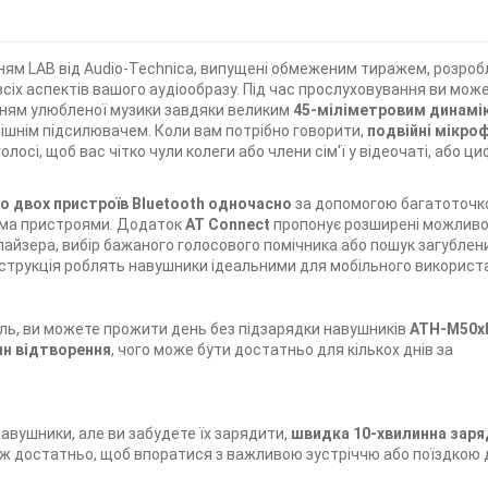
)
ям LAB від Audio-Technica, випущені обмеженим тиражем, розробл
всіх аспектів вашого аудіообразу. Під час прослуховування ви мож
нням улюбленої музики завдяки великим
45-міліметровим динамі
рішнім підсилювачем. Коли вам потрібно говорити,
подвійні мікро
і, щоб вас чітко чули колеги або члени сім'ї у відеочаті, або ци
до двох пристроїв Bluetooth одночасно
за допомогою багатоточк
ома пристроями. Додаток
AT Connect
пропонує розширені можливо
айзера, вибір бажаного голосового помічника або пошук загублен
онструкція роблять навушники ідеальними для мобільного використ
іль, ви можете прожити день без підзарядки навушників
ATH-M50x
ин відтворення
, чого може бути достатньо для кількох днів за
авушники, але ви забудете їх зарядити,
швидка 10-хвилинна заря
ніж достатньо, щоб впоратися з важливою зустріччю або поїздкою 