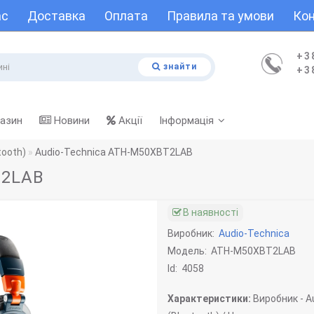
ас
Доставка
Оплата
Правила та умови
Кон
+3
знайти
+3
газин
Новини
Акції
Інформація
tooth)
Audio-Technica ATH-M50XBT2LAB
T2LAB
В наявності
Виробник:
Audio-Technica
Модель:
ATH-M50XBT2LAB
Id:
4058
Характеристики:
Виробник -
Au