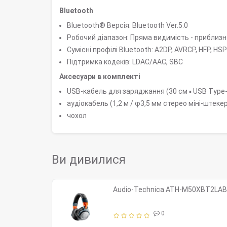
Bluetooth
Bluetooth® Версія: Bluetooth Ver.5.0
Робочий діапазон: Пряма видимість - приблизно
Сумісні профілі Bluetooth: A2DP, AVRCP, HFP, HSP
Підтримка кодеків: LDAC/AAC, SBC
Аксесуари в комплекті
USB-кабель для заряджання (30 см ▪ USB Type-
аудіокабель (1,2 м / φ3,5 мм стерео міні-штекер
чохол
Ви дивилися
Audio-Technica ATH-M50XBT2LAB
0