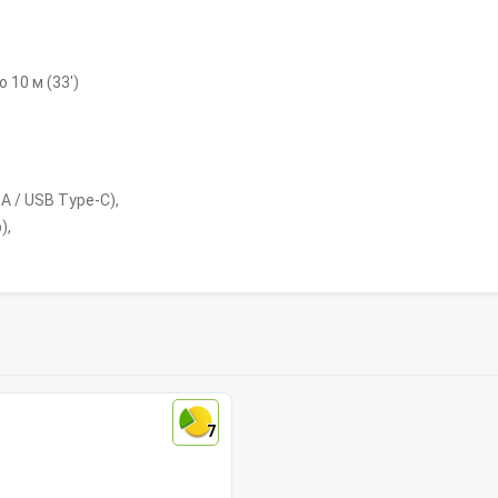
 10 м (33′)
A / USB Type-C),
),
7