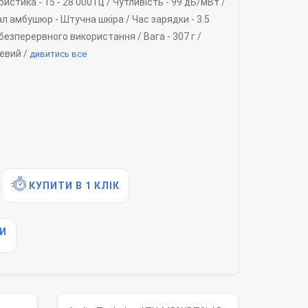
ристика -
15 - 28 000 Гц /
Чутливість -
99 дБ/мВт /
ал амбушюр -
Штучна шкіра /
Час зарядки -
3.5
 безперервного використання /
Вага -
307 г /
евий /
дивитись все
КУПИТИ В 1 КЛІК
И