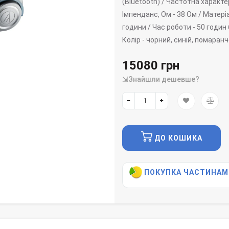
(Bluetooth) /
Частотна характе
Імпенданс, Ом -
38 Ом /
Матері
години /
Час роботи -
50 годин
Колір -
чорний, синій, помаранч
15080 грн
⇲Знайшли дешевше?
ДО КОШИКА
ПОКУПКА ЧАСТИНАМ