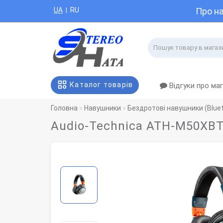
UA
RU
Про н
|
Каталог товарів
Відгуки про ма
Головна
Навушники
Бездротові навушники (Blue
Audio-Technica ATH-M50XB