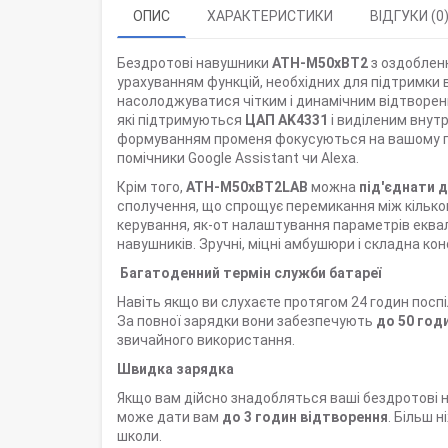
ОПИС
ХАРАКТЕРИСТИКИ
ВІДГУКИ (0
Бездротові навушники
ATH-M50xBT2
з оздобленн
урахуванням функцій, необхідних для підтримки 
насолоджуватися чітким і динамічним відтворе
які підтримуються
ЦАП AK4331
і виділеним внут
формуванням променя фокусуються на вашому голос
помічники Google Assistant чи Alexa.
Крім того,
ATH-M50xBT2LAB
можна
під'єднати 
сполучення, що спрощує перемикання між кільк
керування, як-от налаштування параметрів еквал
навушників. Зручні, міцні амбушюри і складна к
Багатоденний термін служби батареї
Навіть якщо ви слухаєте протягом 24 годин посп
За повної зарядки вони забезпечують
до 50 год
звичайного використання.
Швидка зарядка
Якщо вам дійсно знадобляться ваші бездротові н
може дати вам
до 3 годин відтворення
. Більш 
школи.