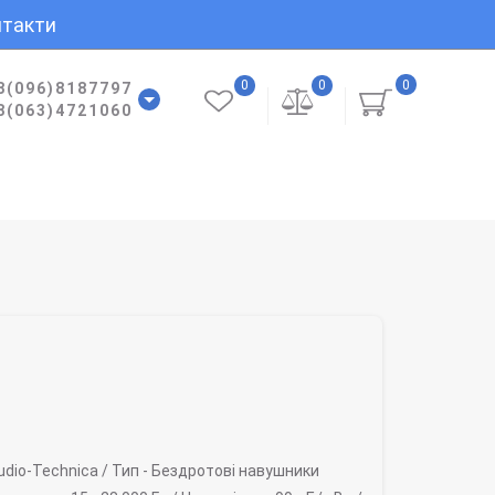
такти
0
0
0
8(096)8187797
8(063)4721060
dio-Technica /
Тип -
Бездротові навушники