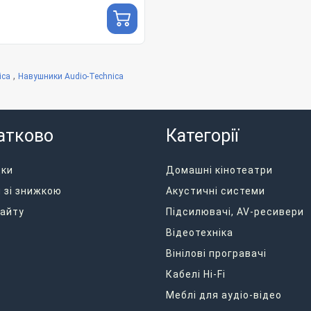
,
ica
Навушники Audio-Technica
атково
Категорії
дки
Домашні кінотеатри
 зі знижкою
Акустичні системи
айту
Підсилювачі, AV-ресивери
Відеотехніка
Вінілові програвачі
Кабелі Hi-Fi
Меблі для аудіо-відео