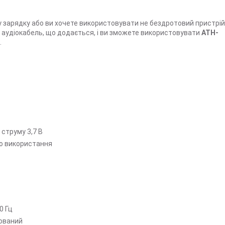
у зарядку або ви хочете використовувати не бездротовий пристрій
 аудіокабель, що додається, і ви зможете використовувати
ATH-
.
 струму 3,7 В
го використання
0 Гц
ований