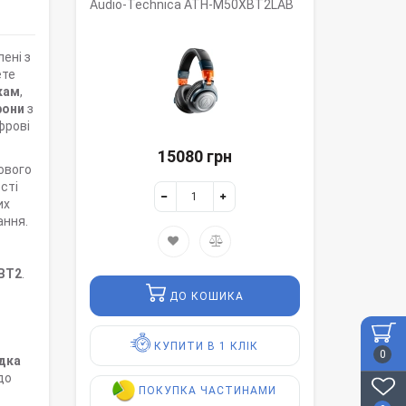
Audio-Technica ATH-M50XBT2LAB
ені з
ете
кам
,
фони
з
фрові
15080 грн
ового
сті
их
ання.
BT2
.
ДО КОШИКА
КУПИТИ В 1 КЛІК
0
дка
до
ПОКУПКА ЧАСТИНАМИ