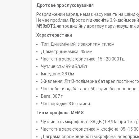
Дротове прослуховування
Розряджений заряд, немає часу навіть на швидк
Немає проблем. Просто підключіть 3,9-дюймовий
M50xBT2
як традиційну дротову пару навушників
Характеристики
Тип: Динамічний із закритим тилом
Діаметр динаміка: 45 мм
Частотна характеристика: 15 - 28 000 Гц
Чутливість: 99 дБ/мВт
Імпеданс: 38 Ом
Живлення: Літій-полімерна батарея постійного
Час роботи від батареї: 50 годин безперервно
Вага: 307 г
Час зарядки: 3.5 години
Тип мікрофона: MEMS
Чутливість мікрофона: -38 дБ (1 В/Па при 1 кГц)
Частотна характеристика мікрофона: 85 -15 00
Діаграма спрямованості мікрофона: всеспрям