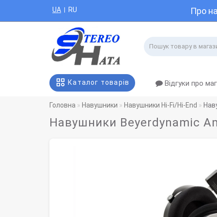
UA
RU
Про н
|
Каталог товарів
Відгуки про ма
Головна
Навушники
Навушники Hi-Fi/Hi-End
Нав
Навушники Beyerdynamic A