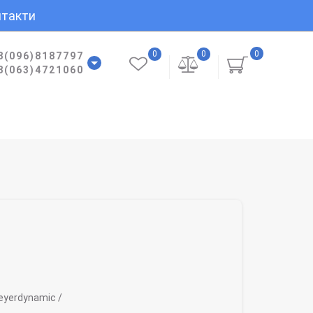
такти
0
0
0
8(096)8187797
8(063)4721060
yerdynamic /