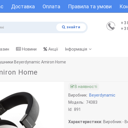
ас
Доставка
Оплата
Правила та умови
Кон
+3
знайти
+3
газин
Новини
Акції
Інформація
ушники Beyerdynamic Amiron Home
miron Home
В наявності
Виробник:
Beyerdynamic
Модель:
74383
Id:
891
Характеристики:
Виробник -
Be