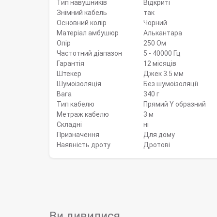
Тип навушників
Відкриті
Знімний кабель
так
Основний колір
Чорний
Матеріал амбушюр
Алькантара
Опір
250 Ом
Частотний діапазон
5 - 40000 Гц
Гарантія
12 місяців
Штекер
Джек 3.5 мм
Шумоізоляція
Без шумоізоляції
Вага
340 г
Тип кабелю
Прямий Y образний
Метраж кабелю
3 м
Складні
ні
Призначення
Для дому
Наявність дроту
Дротові
Ви дивилися