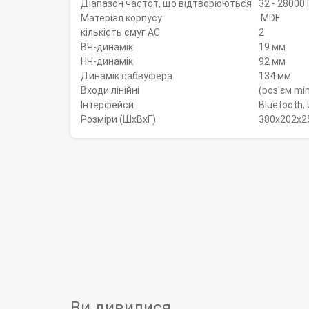
Діапазон частот, що відтворюються
32 - 28000 
Матеріал корпусу
MDF
кількість смуг AC
2
ВЧ-динамік
19 мм
НЧ-динамік
92 мм
Динамік сабвуфера
134 мм
Входи лінійні
(роз'єм min
Інтерфейси
Bluetooth,
Розміри (ШxВxГ)
380x202x2
Ви дивилися