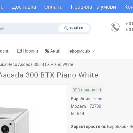
ас
Доставка
Оплата
Правила та умови
Кон
+3
знайти
+3
газин
Новини
Акції
Інформація
ика Heco Ascada 300 BTX Piano White
scada 300 BTX Piano White
В наявності
Виробник:
Heco
Модель:
72730
Id:
544
Характеристики:
Виробник -
He