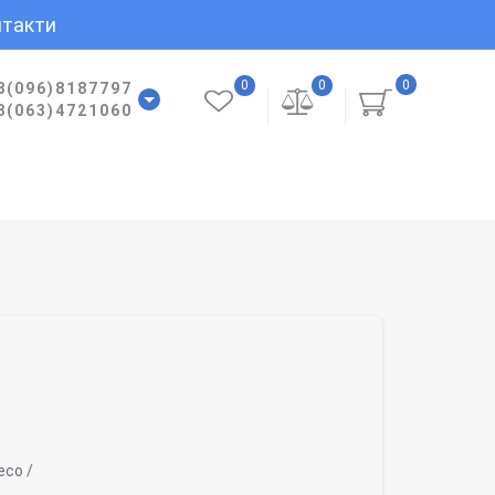
такти
0
0
0
8(096)8187797
8(063)4721060
co /