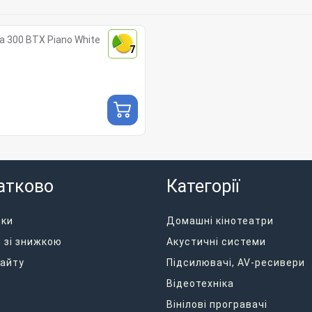
 300 BTX Piano White
7
атково
Категорії
дки
Домашні кінотеатри
 зі знижкою
Акустичні системи
айту
Підсилювачі, AV-ресивери
Відеотехніка
Вінілові програвачі