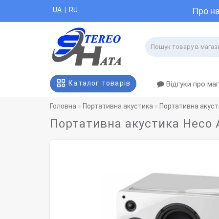
UA
RU
Про н
|
Каталог товарів
Відгуки про ма
Головна
Портативна акустика
Портативна акуст
Портативна акустика Heco A