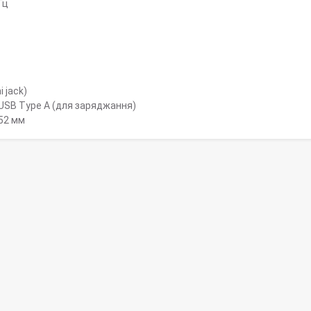
Гц
i jack)
 USB Type A (для заряджання)
52 мм